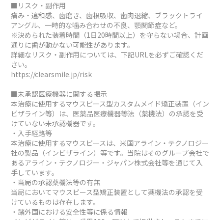
■リスク・副作用
痛み・違和感、歯磨き、歯根吸収、歯肉退縮、ブラックトライ
アングル、一時的な噛み合わせの不良、顎関節症など。
※決められた装着時間（1日20時間以上）を守らない場合、計画
通りに歯が動かない可能性があります。
詳細なリスク・副作用については、下記URLを必ずご確認くだ
さい。
https://clearsmile.jp/risk
■未承認医療機器に関する掲示
本治療に使用するマウスピース型カスタムメイド矯正装置（イン
ビザライン等）は、医薬品医療機器等法（薬機法）の承認を受
けていない未承認機器です。
・入手経路等
本治療に使用するマウスピースは、米国アライン・テクノロジー
社の製品（インビザライン）等です。当院はそのグループ会社で
あるアライン・テクノロジー・ジャパン株式会社等を通じて入
手しています。
・当局の承認薬機法等の有無
当局においてマウスピース型矯正装置として薬機法の承認を受
けているものは存在します。
・諸外国における安全性等に係る情報