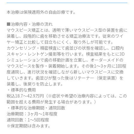
本治療は保険適用外の自由診療です。
■治療内容・治療の流れ
マウスピース矯正とは、透明で薄いマウスピース型の装置を歯に
装着し、段階的に歯を移動させる矯正治療法です。従来のワイ
ヤー矯正と比較して目立ちにくく、取り外しが可能です。
カウンセリング・精密検査にて歯並びの状態を確認し、口腔内
スキャン・レントゲン撮影等を行います。検査結果をもとに3D
シミュレーションで歯の移動計画を立案し、オーダーメイドの
マウスピースを製作・装着開始します。その後1～3ヶ月に1回程
度通院し、進行状況を確認しながら新しいマウスピースに交換
していきます。歯並びが整った後はリテーナー（保定装置）を
装着し、後戻りを防止します。
・標準的な費用
税込18.7～42.9万円（※症状や希望の治療内容によっては、この
範囲を超える費用が発生する場合があります。）
・標準的な治療期間・通院回数
治療期間：3ヶ月～1年程度
通院回数：1～5回程度
※保定期間は含みます。