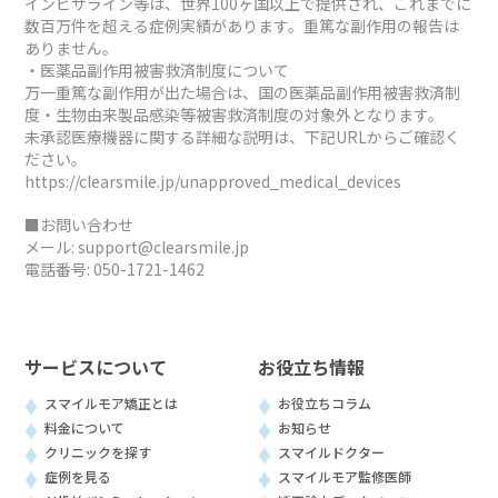
インビザライン等は、世界100ヶ国以上で提供され、これまでに
数百万件を超える症例実績があります。重篤な副作用の報告は
ありません。
・医薬品副作用被害救済制度について
万一重篤な副作用が出た場合は、国の医薬品副作用被害救済制
度・生物由来製品感染等被害救済制度の対象外となります。
未承認医療機器に関する詳細な説明は、下記URLからご確認く
ださい。
https://clearsmile.jp/unapproved_medical_devices
■お問い合わせ
メール:
support@clearsmile.jp
電話番号:
050-1721-1462
サービスについて
お役立ち情報
スマイルモア矯正とは
お役立ちコラム
料金について
お知らせ
クリニックを探す
スマイルドクター
症例を見る
スマイルモア監修医師