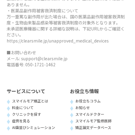
ありません。
・医薬品副作用被害救済制度について
万一重篤な副作用が出た場合は、国の医薬品副作用被害救済制
度・生物由来製品感染等被害救済制度の対象外となります。
未承認医療機器に関する詳細な説明は、下記URLからご確認く
ださい。
https://clearsmile.jp/unapproved_medical_devices
■お問い合わせ
メール:
support@clearsmile.jp
電話番号:
050-1721-1462
サービスについて
お役立ち情報
スマイルモア矯正とは
お役立ちコラム
料金について
お知らせ
クリニックを探す
スマイルドクター
症例を見る
スマイルモア監修医師
AI歯並びシミュレーション
矯正論文データベース