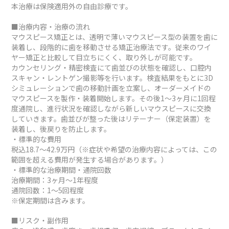
本治療は保険適用外の自由診療です。
■治療内容・治療の流れ
マウスピース矯正とは、透明で薄いマウスピース型の装置を歯に
装着し、段階的に歯を移動させる矯正治療法です。従来のワイ
ヤー矯正と比較して目立ちにくく、取り外しが可能です。
カウンセリング・精密検査にて歯並びの状態を確認し、口腔内
スキャン・レントゲン撮影等を行います。検査結果をもとに3D
シミュレーションで歯の移動計画を立案し、オーダーメイドの
マウスピースを製作・装着開始します。その後1～3ヶ月に1回程
度通院し、進行状況を確認しながら新しいマウスピースに交換
していきます。歯並びが整った後はリテーナー（保定装置）を
装着し、後戻りを防止します。
・標準的な費用
税込18.7～42.9万円（※症状や希望の治療内容によっては、この
範囲を超える費用が発生する場合があります。）
・標準的な治療期間・通院回数
治療期間：3ヶ月～1年程度
通院回数：1～5回程度
※保定期間は含みます。
■リスク・副作用