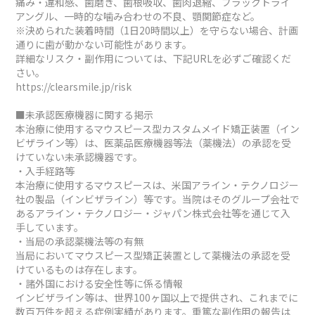
痛み・違和感、歯磨き、歯根吸収、歯肉退縮、ブラックトライ
アングル、一時的な噛み合わせの不良、顎関節症など。
※決められた装着時間（1日20時間以上）を守らない場合、計画
通りに歯が動かない可能性があります。
詳細なリスク・副作用については、下記URLを必ずご確認くだ
さい。
https://clearsmile.jp/risk
■未承認医療機器に関する掲示
本治療に使用するマウスピース型カスタムメイド矯正装置（イン
ビザライン等）は、医薬品医療機器等法（薬機法）の承認を受
けていない未承認機器です。
・入手経路等
本治療に使用するマウスピースは、米国アライン・テクノロジー
社の製品（インビザライン）等です。当院はそのグループ会社で
あるアライン・テクノロジー・ジャパン株式会社等を通じて入
手しています。
・当局の承認薬機法等の有無
当局においてマウスピース型矯正装置として薬機法の承認を受
けているものは存在します。
・諸外国における安全性等に係る情報
インビザライン等は、世界100ヶ国以上で提供され、これまでに
数百万件を超える症例実績があります。重篤な副作用の報告は