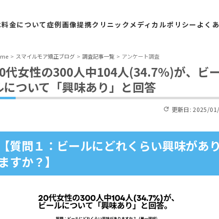
は
料金
について
症例
画像
提携
クリニック
メディカル
ポリシー
よく
ome
スマイルモア矯正ブログ
調査記事一覧
アンケート調査
20代女性の300人中104人(34.7%)が、ビ
ルについて「興味あり」と回答
更新日:
2025/01
【質問１：ビールにどれくらい興味があ
ますか？】