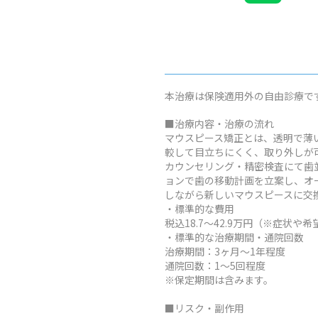
本治療は保険適用外の自由診療で
■治療内容・治療の流れ
マウスピース矯正とは、透明で薄
較して目立ちにくく、取り外しが
カウンセリング・精密検査にて歯
ョンで歯の移動計画を立案し、オ
しながら新しいマウスピースに交
・標準的な費用
税込18.7～42.9万円（※症
・標準的な治療期間・通院回数
治療期間：3ヶ月～1年程度
通院回数：1～5回程度
※保定期間は含みます。
■リスク・副作用