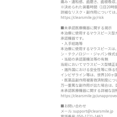
痛み・違和感、歯磨き、歯根吸収
※決められた装着時間（1日20
詳細なリスク・副作用については
https://clearsmile.jp/risk
■未承認医療機器に関する掲示
本治療に使用するマウスピース型
承認機器です。
・入手経路等
本治療に使用するマウスピースは
ン・テクノロジー・ジャパン株式
・当局の承認薬機法等の有無
当局においてマウスピース型矯正
・諸外国における安全性等に係る
インビザライン等は、世界100
・医薬品副作用被害救済制度につ
万一重篤な副作用が出た場合は、
未承認医療機器に関する詳細な説
https://clearsmile.jp/unapprov
■お問い合わせ
メール:
support@clearsmile.jp
電話番号:
050-1721-1462