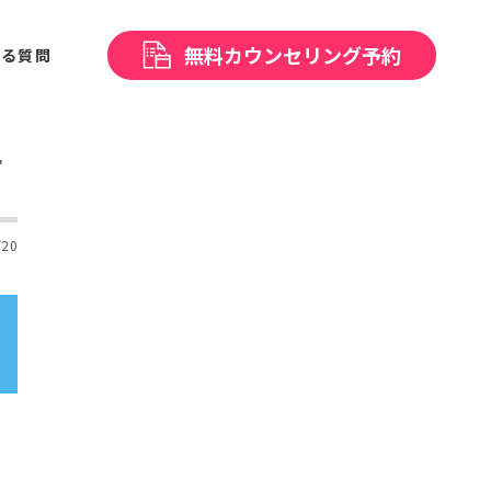
無料
カウンセリング予約
ある
質問
ー
/20
り