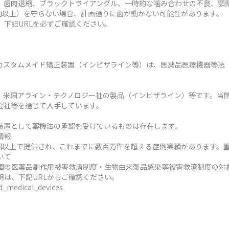
、歯肉退縮、ブラックトライアングル、一時的な噛み合わせの不良、顎
時間以上）を守らない場合、計画通りに歯が動かない可能性があります。
、下記URLを必ずご確認ください。
カスタムメイド矯正装置（インビザライン等）は、医薬品医療機器等法
、米国アライン・テクノロジー社の製品（インビザライン）等です。当
会社等を通じて入手しています。
装置として薬機法の承認を受けているものは存在します。
情報
ヶ国以上で提供され、これまでに数百万件を超える症例実績があります。
いて
国の医薬品副作用被害救済制度・生物由来製品感染等被害救済制度の対
明は、下記URLからご確認ください。
ed_medical_devices