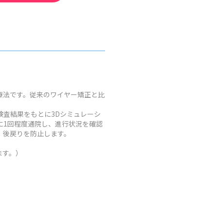
療法です。従来のワイヤー矯正と比
査結果をもとに3Dシミュレーシ
に1回程度通院し、進行状況を確認
、後戻りを防止します。
ます。）