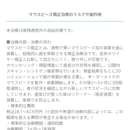
マウスピース矯正治療のリスクや副作用
本治療は保険適用外の自由診療です。
■治療内容・治療の流れ
マウスピース矯正とは、透明で薄いマウスピース型の装置を歯に
装着し、段階的に歯を移動させる矯正治療法です。従来のワイ
ヤー矯正と比較して目立ちにくく、取り外しが可能です。
カウンセリング・精密検査にて歯並びの状態を確認し、口腔内
スキャン・レントゲン撮影等を行います。検査結果をもとに3D
シミュレーションで歯の移動計画を立案し、オーダーメイドの
マウスピースを製作・装着開始します。その後1～3ヶ月に1回程
度通院し、進行状況を確認しながら新しいマウスピースに交換
していきます。歯並びが整った後はリテーナー（保定装置）を
装着し、後戻りを防止します。
・標準的な費用
税込18.7～42.9万円（※症状や希望の治療内容によっては、この
範囲を超える費用が発生する場合があります。）
・標準的な治療期間・通院回数
治療期間：3ヶ月～1年程度