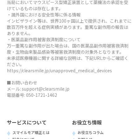
当局においてマウスピース型矯正装置として薬機法の承認を受
けているものは存在します。
・諸外国における安全性等に係る情報
インビザライン等は、世界100ヶ国以上で提供され、これまでに
数百万件を超える症例実績があります。重篤な副作用の報告は
ありません。
・医薬品副作用被害救済制度について
万一重篤な副作用が出た場合は、国の医薬品副作用被害救済制
度・生物由来製品感染等被害救済制度の対象外となります。
未承認医療機器に関する詳細な説明は、下記URLからご確認く
ださい。
https://clearsmile.jp/unapproved_medical_devices
■お問い合わせ
メール:
support@clearsmile.jp
電話番号:
050-1721-1462
サービスについて
お役立ち情報
スマイルモア矯正とは
お役立ちコラム