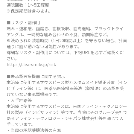
通院回数：1～5回程度
※保定期間は含みます。
■リスク・副作用
痛み・違和感、歯磨き、歯根吸収、歯肉退縮、ブラックトライ
アングル、一時的な噛み合わせの不良、顎関節症など。
※決められた装着時間（1日20時間以上）を守らない場合、計画
通りに歯が動かない可能性があります。
詳細なリスク・副作用については、下記URLを必ずご確認くだ
さい。
https://clearsmile.jp/risk
■未承認医療機器に関する掲示
本治療に使用するマウスピース型カスタムメイド矯正装置（イン
ビザライン等）は、医薬品医療機器等法（薬機法）の承認を受
けていない未承認機器です。
・入手経路等
本治療に使用するマウスピースは、米国アライン・テクノロジー
社の製品（インビザライン）等です。当院はそのグループ会社で
あるアライン・テクノロジー・ジャパン株式会社等を通じて入
手しています。
・当局の承認薬機法等の有無