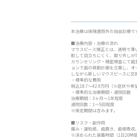
本治療は保険適用外の自由診療で
■治療内容・治療の流れ
マウスピース矯正とは、透明で薄
較して目立ちにくく、取り外しが
カウンセリング・精密検査にて歯
ョンで歯の移動計画を立案し、オ
しながら新しいマウスピースに交
・標準的な費用
税込18.7～42.9万円（※症
・標準的な治療期間・通院回数
治療期間：3ヶ月～1年程度
通院回数：1～5回程度
※保定期間は含みます。
■リスク・副作用
痛み・違和感、歯磨き、歯根吸収
※決められた装着時間（1日20