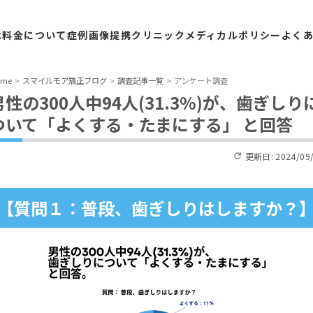
は
料金
について
症例
画像
提携
クリニック
メディカル
ポリシー
よく
ome
スマイルモア矯正ブログ
調査記事一覧
アンケート調査
男性の300人中94人(31.3%)が、歯ぎしり
ついて「よくする・たまにする」 と回答
更新日:
2024/09
【質問１：普段、歯ぎしりはしますか？