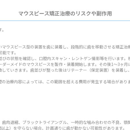
マウスピース矯正治療のリスクや副作用
す。
いマウスピース型の装置を歯に装着し、段階的に歯を移動させる矯正治
可能です。
並びの状態を確認し、口腔内スキャン・レントゲン撮影等を行います。検
ーダーメイドのマウスピースを製作・装着開始します。その後1～3ヶ月
換していきます。歯並びが整った後はリテーナー（保定装置）を装着し
状や希望の治療内容によっては、この範囲を超える費用が発生する場合があり
、歯肉退縮、ブラックトライアングル、一時的な噛み合わせの不良、顎
時間以上）を守らない場合、計画通りに歯が動かない可能性があります。