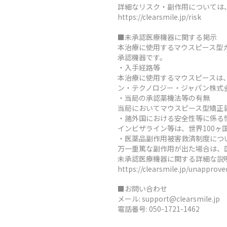
詳細なリスク・副作用については
https://clearsmile.jp/risk
■未承認医療機器に関する掲示
本治療に使用するマウスピース型
承認機器です。
・入手経路等
本治療に使用するマウスピースは
ン・テクノロジー・ジャパン株式
・当局の承認薬機法等の有無
当局においてマウスピース型矯正
・諸外国における安全性等に係る
インビザライン等は、世界100
・医薬品副作用被害救済制度につ
万一重篤な副作用が出た場合は、
未承認医療機器に関する詳細な説
https://clearsmile.jp/unapprov
■お問い合わせ
メール:
support@clearsmile.jp
電話番号:
050-1721-1462