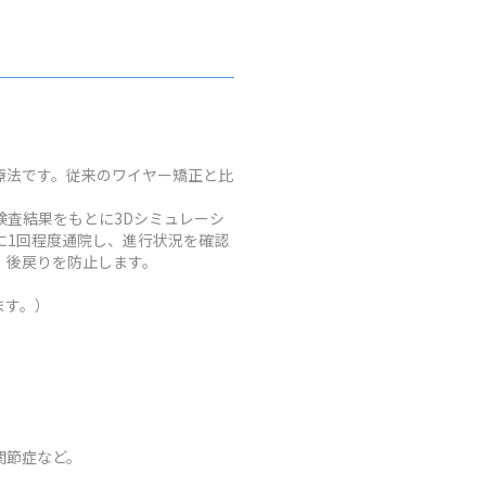
療法です。従来のワイヤー矯正と比
査結果をもとに3Dシミュレーシ
に1回程度通院し、進行状況を確認
、後戻りを防止します。
ます。）
関節症など。