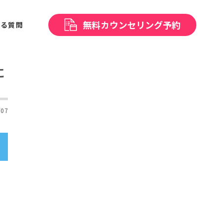
無料
カウンセリング予約
ある
質問
に
/07
】