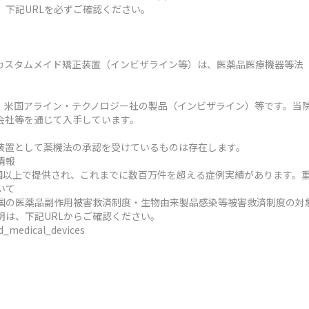
、下記URLを必ずご確認ください。
カスタムメイド矯正装置（インビザライン等）は、医薬品医療機器等法
、米国アライン・テクノロジー社の製品（インビザライン）等です。当
会社等を通じて入手しています。
装置として薬機法の承認を受けているものは存在します。
情報
ヶ国以上で提供され、これまでに数百万件を超える症例実績があります。
いて
国の医薬品副作用被害救済制度・生物由来製品感染等被害救済制度の対
明は、下記URLからご確認ください。
ed_medical_devices