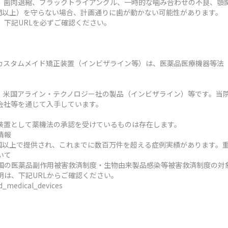
、歯肉退縮、ブラックトライアングル、一時的な噛み合わせの不良、顎
時間以上）を守らない場合、計画通りに歯が動かない可能性があります。
、下記URLを必ずご確認ください。
カスタムメイド矯正装置（インビザライン等）は、医薬品医療機器等法
、米国アライン・テクノロジー社の製品（インビザライン）等です。当
会社等を通じて入手しています。
装置として薬機法の承認を受けているものは存在します。
情報
ヶ国以上で提供され、これまでに数百万件を超える症例実績があります。
いて
国の医薬品副作用被害救済制度・生物由来製品感染等被害救済制度の対
明は、下記URLからご確認ください。
ed_medical_devices