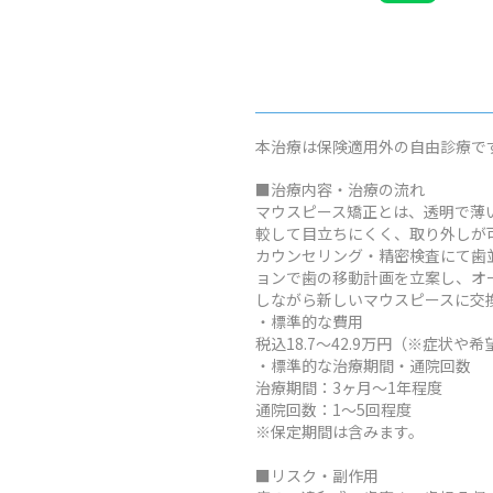
本治療は保険適用外の自由診療で
■治療内容・治療の流れ
マウスピース矯正とは、透明で薄
較して目立ちにくく、取り外しが
カウンセリング・精密検査にて歯
ョンで歯の移動計画を立案し、オ
しながら新しいマウスピースに交
・標準的な費用
税込18.7～42.9万円（※症
・標準的な治療期間・通院回数
治療期間：3ヶ月～1年程度
通院回数：1～5回程度
※保定期間は含みます。
■リスク・副作用