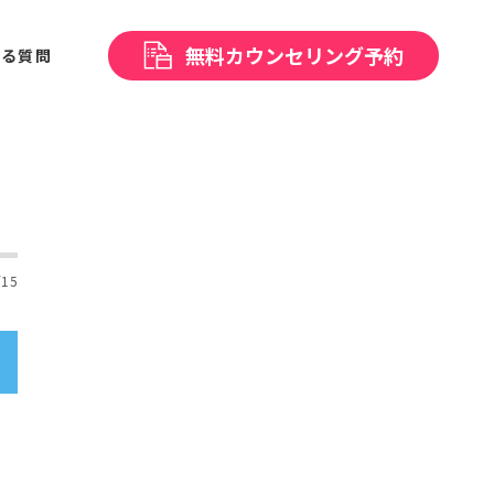
無料
カウンセリング予約
ある
質問
で
/15