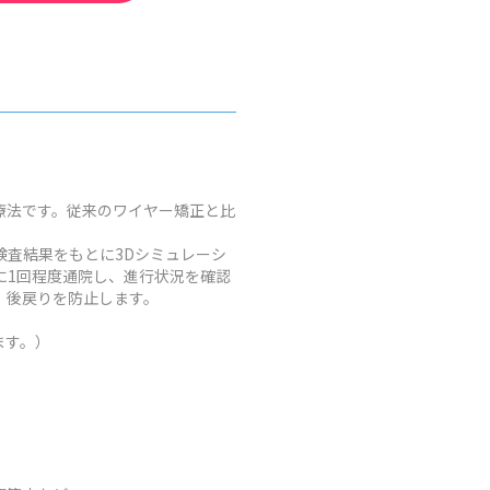
療法です。従来のワイヤー矯正と比
査結果をもとに3Dシミュレーシ
に1回程度通院し、進行状況を確認
、後戻りを防止します。
ます。）