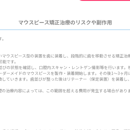
マウスピース矯正治療のリスクや副作用
す。
いマウスピース型の装置を歯に装着し、段階的に歯を移動させる矯正治
可能です。
並びの状態を確認し、口腔内スキャン・レントゲン撮影等を行います。検
ーダーメイドのマウスピースを製作・装着開始します。その後1～3ヶ月
換していきます。歯並びが整った後はリテーナー（保定装置）を装着し
状や希望の治療内容によっては、この範囲を超える費用が発生する場合があり