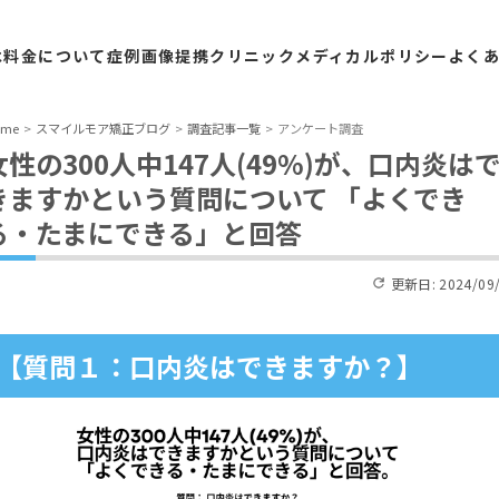
は
料金
について
症例
画像
提携
クリニック
メディカル
ポリシー
よく
ome
スマイルモア矯正ブログ
調査記事一覧
アンケート調査
女性の300人中147人(49%)が、口内炎は
きますかという質問について 「よくでき
る・たまにできる」と回答
更新日:
2024/09
【質問１：口内炎はできますか？】