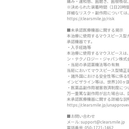
痛み・違和感、歯磨き、歯根吸収
※決められた装着時間（1日20
詳細なリスク・副作用については
https://clearsmile.jp/risk
■未承認医療機器に関する掲示
本治療に使用するマウスピース型
承認機器です。
・入手経路等
本治療に使用するマウスピースは
ン・テクノロジー・ジャパン株式
・当局の承認薬機法等の有無
当局においてマウスピース型矯正
・諸外国における安全性等に係る
インビザライン等は、世界100
・医薬品副作用被害救済制度につ
万一重篤な副作用が出た場合は、
未承認医療機器に関する詳細な説
https://clearsmile.jp/unapprov
■お問い合わせ
メール:
support@clearsmile.jp
電話番号:
050-1721-1462