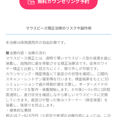
無料カウンセリング予約
マウスピース矯正治療のリスクや副作用
本治療は保険適用外の自由診療です。
■治療内容・治療の流れ
マウスピース矯正とは、透明で薄いマウスピース型の装置を歯に
装着し、段階的に歯を移動させる矯正治療法です。従来のワイ
ヤー矯正と比較して目立ちにくく、取り外しが可能です。
カウンセリング・精密検査にて歯並びの状態を確認し、口腔内
スキャン・レントゲン撮影等を行います。検査結果をもとに3D
シミュレーションで歯の移動計画を立案し、オーダーメイドの
マウスピースを製作・装着開始します。その後1～3ヶ月に1回程
度通院し、進行状況を確認しながら新しいマウスピースに交換
していきます。歯並びが整った後はリテーナー（保定装置）を
装着し、後戻りを防止します。
・標準的な費用
税込18.7～42.9万円（※症状や希望の治療内容によっては、この