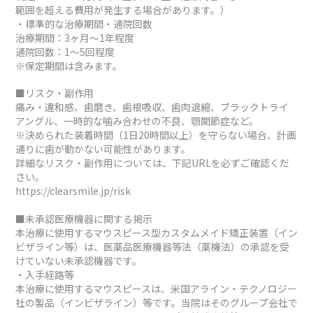
範囲を超える費用が発生する場合があります。）
・標準的な治療期間・通院回数
治療期間：3ヶ月～1年程度
通院回数：1～5回程度
※保定期間は含みます。
■リスク・副作用
痛み・違和感、歯磨き、歯根吸収、歯肉退縮、ブラックトライ
アングル、一時的な噛み合わせの不良、顎関節症など。
※決められた装着時間（1日20時間以上）を守らない場合、計画
通りに歯が動かない可能性があります。
詳細なリスク・副作用については、下記URLを必ずご確認くだ
さい。
https://clearsmile.jp/risk
■未承認医療機器に関する掲示
本治療に使用するマウスピース型カスタムメイド矯正装置（イン
ビザライン等）は、医薬品医療機器等法（薬機法）の承認を受
けていない未承認機器です。
・入手経路等
本治療に使用するマウスピースは、米国アライン・テクノロジー
社の製品（インビザライン）等です。当院はそのグループ会社で