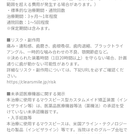
範囲を超える費用が発生する場合があります。）
・標準的な治療期間・通院回数
治療期間：3ヶ月～1年程度
通院回数：1～5回程度
※保定期間は含みます。
■リスク・副作用
痛み・違和感、歯磨き、歯根吸収、歯肉退縮、ブラックトライ
アングル、一時的な噛み合わせの不良、顎関節症など。
※決められた装着時間（1日20時間以上）を守らない場合、計画
通りに歯が動かない可能性があります。
詳細なリスク・副作用については、下記URLを必ずご確認くだ
さい。
https://clearsmile.jp/risk
■未承認医療機器に関する掲示
本治療に使用するマウスピース型カスタムメイド矯正装置（イン
ビザライン等）は、医薬品医療機器等法（薬機法）の承認を受
けていない未承認機器です。
・入手経路等
本治療に使用するマウスピースは、米国アライン・テクノロジー
社の製品（インビザライン）等です。当院はそのグループ会社で