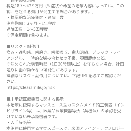
税込18.7～42.9万円（※症状や希望の治療内容によっては、この
範囲を超える費用が発生する場合があります。）
・標準的な治療期間・通院回数
治療期間：3ヶ月～1年程度
通院回数：1～5回程度
※保定期間は含みます。
■リスク・副作用
痛み・違和感、歯磨き、歯根吸収、歯肉退縮、ブラックトライ
アングル、一時的な噛み合わせの不良、顎関節症など。
※決められた装着時間（1日20時間以上）を守らない場合、計画
通りに歯が動かない可能性があります。
詳細なリスク・副作用については、下記URLを必ずご確認くだ
さい。
https://clearsmile.jp/risk
■未承認医療機器に関する掲示
本治療に使用するマウスピース型カスタムメイド矯正装置（イン
ビザライン等）は、医薬品医療機器等法（薬機法）の承認を受
けていない未承認機器です。
・入手経路等
本治療に使用するマウスピースは、米国アライン・テクノロジー