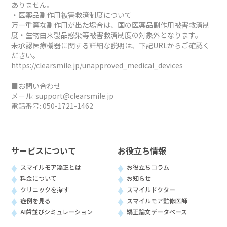
ありません。
・医薬品副作用被害救済制度について
万一重篤な副作用が出た場合は、国の医薬品副作用被害救済制
度・生物由来製品感染等被害救済制度の対象外となります。
未承認医療機器に関する詳細な説明は、下記URLからご確認く
ださい。
https://clearsmile.jp/unapproved_medical_devices
■お問い合わせ
メール:
support@clearsmile.jp
電話番号:
050-1721-1462
サービスについて
お役立ち情報
スマイルモア矯正とは
お役立ちコラム
料金について
お知らせ
クリニックを探す
スマイルドクター
症例を見る
スマイルモア監修医師
AI歯並びシミュレーション
矯正論文データベース