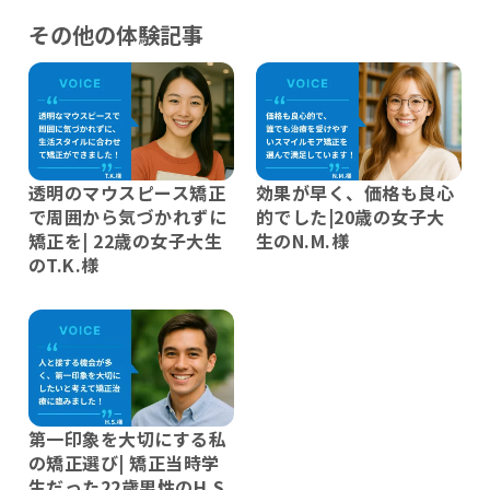
その他の体験記事
透明のマウスピース矯正
効果が早く、価格も良心
で周囲から気づかれずに
的でした|20歳の女子大
矯正を| 22歳の女子大生
生のN.M.様
のT.K.様
第一印象を大切にする私
の矯正選び| 矯正当時学
生だった22歳男性のH.S.