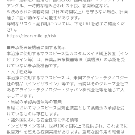
アングル、一時的な噛み合わせの不良、顎関節症など。
※決められた装着時間（1日20時間以上）を守らない場合、計画
通りに歯が動かない可能性があります。
詳細なリスク・副作用については、下記URLを必ずご確認くだ
さい。
https://clearsmile.jp/risk
■未承認医療機器に関する掲示
本治療に使用するマウスピース型カスタムメイド矯正装置（イン
ビザライン等）は、医薬品医療機器等法（薬機法）の承認を受
けていない未承認機器です。
・入手経路等
本治療に使用するマウスピースは、米国アライン・テクノロジー
社の製品（インビザライン）等です。当院はそのグループ会社で
あるアライン・テクノロジー・ジャパン株式会社等を通じて入
手しています。
・当局の承認薬機法等の有無
当局においてマウスピース型矯正装置として薬機法の承認を受
けているものは存在します。
・諸外国における安全性等に係る情報
インビザライン等は、世界100ヶ国以上で提供され、これまでに
数百万件を超える症例実績があります。重篤な副作用の報告は