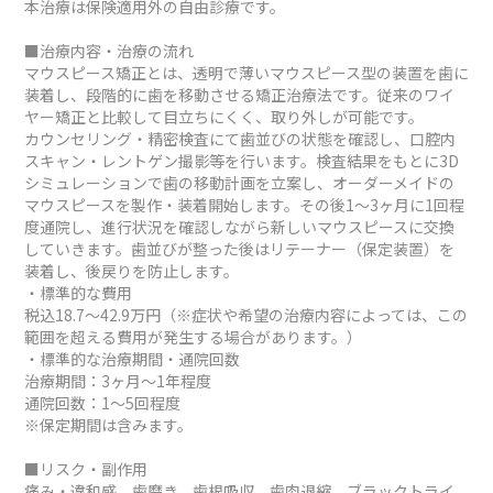
本治療は保険適用外の自由診療です。
■治療内容・治療の流れ
マウスピース矯正とは、透明で薄いマウスピース型の装置を歯に
装着し、段階的に歯を移動させる矯正治療法です。従来のワイ
ヤー矯正と比較して目立ちにくく、取り外しが可能です。
カウンセリング・精密検査にて歯並びの状態を確認し、口腔内
スキャン・レントゲン撮影等を行います。検査結果をもとに3D
シミュレーションで歯の移動計画を立案し、オーダーメイドの
マウスピースを製作・装着開始します。その後1～3ヶ月に1回程
度通院し、進行状況を確認しながら新しいマウスピースに交換
していきます。歯並びが整った後はリテーナー（保定装置）を
装着し、後戻りを防止します。
・標準的な費用
税込18.7～42.9万円（※症状や希望の治療内容によっては、この
範囲を超える費用が発生する場合があります。）
・標準的な治療期間・通院回数
治療期間：3ヶ月～1年程度
通院回数：1～5回程度
※保定期間は含みます。
■リスク・副作用
痛み・違和感、歯磨き、歯根吸収、歯肉退縮、ブラックトライ