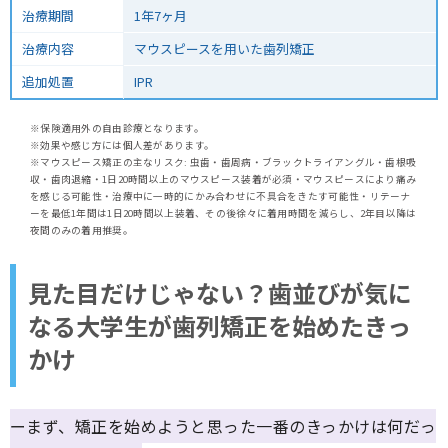
治療期間
1年7ヶ月
治療内容
マウスピースを用いた歯列矯正
追加処置
IPR
※保険適用外の自由診療となります。
※効果や感じ方には個人差があります。
※マウスピース矯正の主なリスク: 虫歯・歯周病・ブラックトライアングル・歯根吸
収・歯肉退縮・1日20時間以上のマウスピース装着が必須・マウスピースにより痛み
を感じる可能性・治療中に一時的にかみ合わせに不具合をきたす可能性・リテーナ
ーを最低1年間は1日20時間以上装着、その後徐々に着用時間を減らし、2年目以降は
夜間のみの着用推奨。
見た目だけじゃない？歯並びが気に
なる大学生が歯列矯正を始めたきっ
かけ
ーまず、矯正を始めようと思った一番のきっかけは何だっ