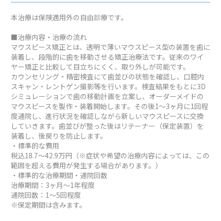
本治療は保険適用外の自由診療です。
■治療内容・治療の流れ
マウスピース矯正とは、透明で薄いマウスピース型の装置を歯に
装着し、段階的に歯を移動させる矯正治療法です。従来のワイ
ヤー矯正と比較して目立ちにくく、取り外しが可能です。
カウンセリング・精密検査にて歯並びの状態を確認し、口腔内
スキャン・レントゲン撮影等を行います。検査結果をもとに3D
シミュレーションで歯の移動計画を立案し、オーダーメイドの
マウスピースを製作・装着開始します。その後1～3ヶ月に1回程
度通院し、進行状況を確認しながら新しいマウスピースに交換
していきます。歯並びが整った後はリテーナー（保定装置）を
装着し、後戻りを防止します。
・標準的な費用
税込18.7～42.9万円（※症状や希望の治療内容によっては、この
範囲を超える費用が発生する場合があります。）
・標準的な治療期間・通院回数
治療期間：3ヶ月～1年程度
通院回数：1～5回程度
※保定期間は含みます。