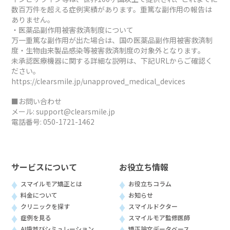
数百万件を超える症例実績があります。重篤な副作用の報告は
ありません。
・医薬品副作用被害救済制度について
万一重篤な副作用が出た場合は、国の医薬品副作用被害救済制
度・生物由来製品感染等被害救済制度の対象外となります。
未承認医療機器に関する詳細な説明は、下記URLからご確認く
ださい。
https://clearsmile.jp/unapproved_medical_devices
■お問い合わせ
メール:
support@clearsmile.jp
電話番号:
050-1721-1462
サービスについて
お役立ち情報
スマイルモア矯正とは
お役立ちコラム
料金について
お知らせ
クリニックを探す
スマイルドクター
症例を見る
スマイルモア監修医師
AI歯並びシミュレーション
矯正論文データベース