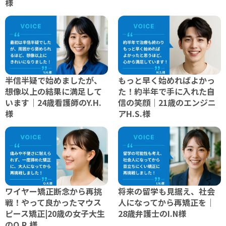
様
半信半疑で始めましたが、
もっと早く始めればよかっ
想像以上の結果に満足して
た！約半年で手に入れた自
います｜24歳看護師のY.H.
信の笑顔｜21歳のエンジニ
様
アH.S.様
ワイヤー矯正断念から再挑
将来の留学も見据え、社会
戦！やって良かったマウス
人になってから再矯正を｜
ピース矯正|20歳の女子大生
28歳弁護士のI.N様
のO.R.様