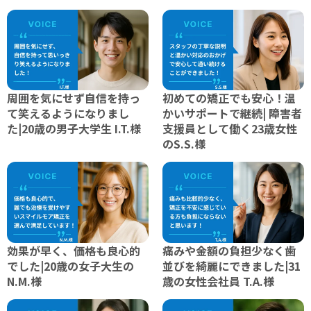
周囲を気にせず自信を持っ
初めての矯正でも安心！温
て笑えるようになりまし
かいサポートで継続| 障害者
た|20歳の男子大学生 I.T.様
支援員として働く23歳女性
のS.S.様
効果が早く、価格も良心的
痛みや金額の負担少なく歯
でした|20歳の女子大生の
並びを綺麗にできました|31
N.M.様
歳の女性会社員 T.A.様