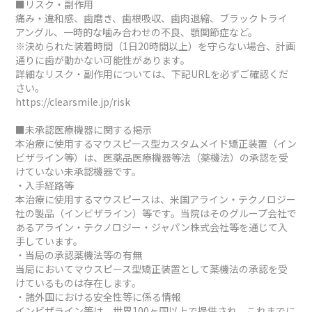
■リスク・副作用
痛み・違和感、歯磨き、歯根吸収、歯肉退縮、ブラックトライ
アングル、一時的な噛み合わせの不良、顎関節症など。
※決められた装着時間（1日20時間以上）を守らない場合、計画
通りに歯が動かない可能性があります。
詳細なリスク・副作用については、下記URLを必ずご確認くだ
さい。
https://clearsmile.jp/risk
■未承認医療機器に関する掲示
本治療に使用するマウスピース型カスタムメイド矯正装置（イン
ビザライン等）は、医薬品医療機器等法（薬機法）の承認を受
けていない未承認機器です。
・入手経路等
本治療に使用するマウスピースは、米国アライン・テクノロジー
社の製品（インビザライン）等です。当院はそのグループ会社で
あるアライン・テクノロジー・ジャパン株式会社等を通じて入
手しています。
・当局の承認薬機法等の有無
当局においてマウスピース型矯正装置として薬機法の承認を受
けているものは存在します。
・諸外国における安全性等に係る情報
インビザライン等は、世界100ヶ国以上で提供され、これまでに