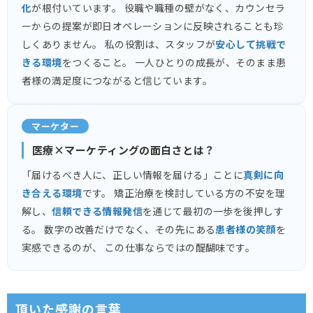
化
が根付いています。 役職や職種の壁がなく、カウンセラ
ーからの提案が即日オペレーションに反映されることも珍
しくありません。 私の役割は、スタッフが
安心して挑戦で
きる環境
をつくること。 一人ひとりの成長が、そのまま患
者様の満足度につながると信じています。
マーケター
医療×マーケティングの面白さとは？
「届けるべき人に、正しい情報を届ける」ことに
真剣に向
き合える環境
です。 矯正治療を検討している方の不安を理
解し、
信頼できる情報発信
を通じて最初の一歩を後押しす
る。 数字の改善だけでなく、その先にある
患者様の笑顔
を
実感できるのが、 この仕事ならではの醍醐味です。
頂いた感謝の言葉