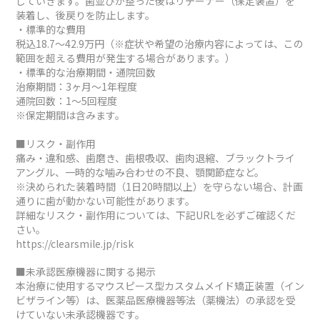
していきます。歯並びが整った後はリテーナー（保定装置）を
装着し、後戻りを防止します。
・標準的な費用
税込18.7～42.9万円（※症状や希望の治療内容によっては、この
範囲を超える費用が発生する場合があります。）
・標準的な治療期間・通院回数
治療期間：3ヶ月～1年程度
通院回数：1～5回程度
※保定期間は含みます。
■リスク・副作用
痛み・違和感、歯磨き、歯根吸収、歯肉退縮、ブラックトライ
アングル、一時的な噛み合わせの不良、顎関節症など。
※決められた装着時間（1日20時間以上）を守らない場合、計画
通りに歯が動かない可能性があります。
詳細なリスク・副作用については、下記URLを必ずご確認くだ
さい。
https://clearsmile.jp/risk
■未承認医療機器に関する掲示
本治療に使用するマウスピース型カスタムメイド矯正装置（イン
ビザライン等）は、医薬品医療機器等法（薬機法）の承認を受
けていない未承認機器です。