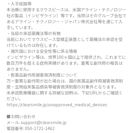
・入手経路等
本治療に使用するマウスピースは、米国アライン・テクノロジー
社の製品（インビザライン）等です。当院はそのグループ会社で
あるアライン・テクノロジー・ジャパン株式会社等を通じて入
手しています。
・当局の承認薬機法等の有無
当局においてマウスピース型矯正装置として薬機法の承認を受
けているものは存在します。
・諸外国における安全性等に係る情報
インビザライン等は、世界100ヶ国以上で提供され、これまでに
数百万件を超える症例実績があります。重篤な副作用の報告は
ありません。
・医薬品副作用被害救済制度について
万一重篤な副作用が出た場合は、国の医薬品副作用被害救済制
度・生物由来製品感染等被害救済制度の対象外となります。
未承認医療機器に関する詳細な説明は、下記URLからご確認く
ださい。
https://clearsmile.jp/unapproved_medical_devices
■お問い合わせ
メール:
support@clearsmile.jp
電話番号:
050-1721-1462