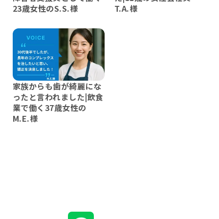
23歳女性のS.S.様
T.A.様
家族からも歯が綺麗にな
ったと言われました|飲食
業で働く37歳女性の
M.E.様