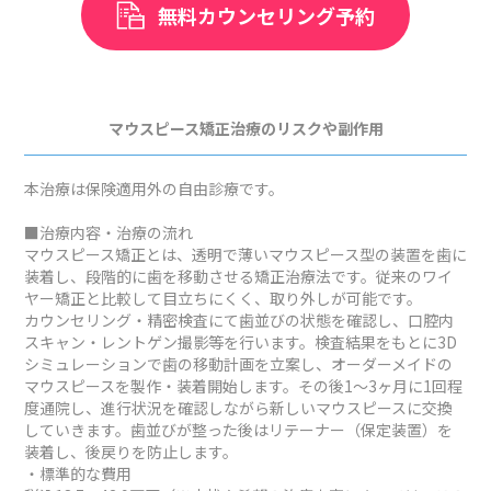
無料カウンセリング予約
マウスピース矯正治療のリスクや副作用
本治療は保険適用外の自由診療です。
■治療内容・治療の流れ
マウスピース矯正とは、透明で薄いマウスピース型の装置を歯に
装着し、段階的に歯を移動させる矯正治療法です。従来のワイ
ヤー矯正と比較して目立ちにくく、取り外しが可能です。
カウンセリング・精密検査にて歯並びの状態を確認し、口腔内
スキャン・レントゲン撮影等を行います。検査結果をもとに3D
シミュレーションで歯の移動計画を立案し、オーダーメイドの
マウスピースを製作・装着開始します。その後1～3ヶ月に1回程
度通院し、進行状況を確認しながら新しいマウスピースに交換
していきます。歯並びが整った後はリテーナー（保定装置）を
装着し、後戻りを防止します。
・標準的な費用