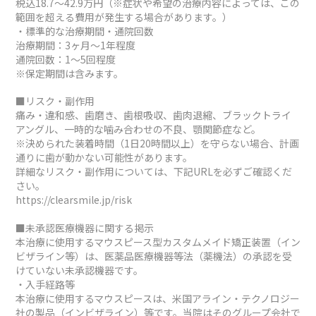
税込18.7～42.9万円（※症状や希望の治療内容によっては、この
範囲を超える費用が発生する場合があります。）
・標準的な治療期間・通院回数
治療期間：3ヶ月～1年程度
通院回数：1～5回程度
※保定期間は含みます。
■リスク・副作用
痛み・違和感、歯磨き、歯根吸収、歯肉退縮、ブラックトライ
アングル、一時的な噛み合わせの不良、顎関節症など。
※決められた装着時間（1日20時間以上）を守らない場合、計画
通りに歯が動かない可能性があります。
詳細なリスク・副作用については、下記URLを必ずご確認くだ
さい。
https://clearsmile.jp/risk
■未承認医療機器に関する掲示
本治療に使用するマウスピース型カスタムメイド矯正装置（イン
ビザライン等）は、医薬品医療機器等法（薬機法）の承認を受
けていない未承認機器です。
・入手経路等
本治療に使用するマウスピースは、米国アライン・テクノロジー
社の製品（インビザライン）等です。当院はそのグループ会社で