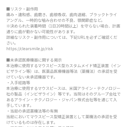
■リスク・副作用
痛み・違和感、歯磨き、歯根吸収、歯肉退縮、ブラックトライ
アングル、一時的な噛み合わせの不良、顎関節症など。
※決められた装着時間（1日20時間以上）を守らない場合、計画
通りに歯が動かない可能性があります。
詳細なリスク・副作用については、下記URLを必ずご確認くだ
さい。
https://clearsmile.jp/risk
■未承認医療機器に関する掲示
本治療に使用するマウスピース型カスタムメイド矯正装置（イン
ビザライン等）は、医薬品医療機器等法（薬機法）の承認を受
けていない未承認機器です。
・入手経路等
本治療に使用するマウスピースは、米国アライン・テクノロジー
社の製品（インビザライン）等です。当院はそのグループ会社で
あるアライン・テクノロジー・ジャパン株式会社等を通じて入
手しています。
・当局の承認薬機法等の有無
当局においてマウスピース型矯正装置として薬機法の承認を受
けているものは存在します。