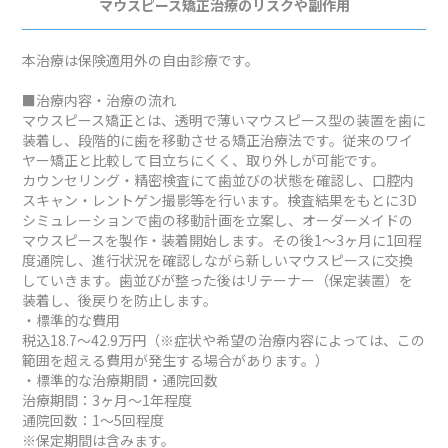
マウスピース矯正治療のリスクや副作用
本治療は保険適用外の自由診療です。
■治療内容・治療の流れ
マウスピース矯正とは、透明で薄いマウスピース型の装置を歯に
装着し、段階的に歯を移動させる矯正治療法です。従来のワイ
ヤー矯正と比較して目立ちにくく、取り外しが可能です。
カウンセリング・精密検査にて歯並びの状態を確認し、口腔内
スキャン・レントゲン撮影等を行います。検査結果をもとに3D
シミュレーションで歯の移動計画を立案し、オーダーメイドの
マウスピースを製作・装着開始します。その後1～3ヶ月に1回程
度通院し、進行状況を確認しながら新しいマウスピースに交換
していきます。歯並びが整った後はリテーナー（保定装置）を
装着し、後戻りを防止します。
・標準的な費用
税込18.7～42.9万円（※症状や希望の治療内容によっては、この
範囲を超える費用が発生する場合があります。）
・標準的な治療期間・通院回数
治療期間：3ヶ月～1年程度
通院回数：1～5回程度
※保定期間は含みます。