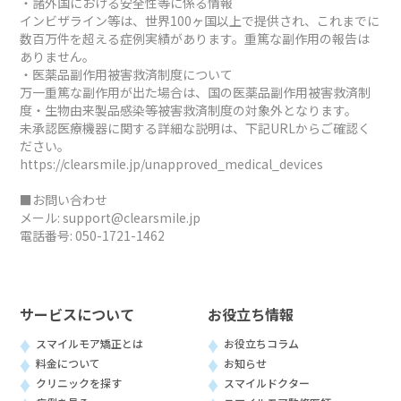
・諸外国における安全性等に係る情報
インビザライン等は、世界100ヶ国以上で提供され、これまでに
数百万件を超える症例実績があります。重篤な副作用の報告は
ありません。
・医薬品副作用被害救済制度について
万一重篤な副作用が出た場合は、国の医薬品副作用被害救済制
度・生物由来製品感染等被害救済制度の対象外となります。
未承認医療機器に関する詳細な説明は、下記URLからご確認く
ださい。
https://clearsmile.jp/unapproved_medical_devices
■お問い合わせ
メール:
support@clearsmile.jp
電話番号:
050-1721-1462
サービスについて
お役立ち情報
スマイルモア矯正とは
お役立ちコラム
料金について
お知らせ
クリニックを探す
スマイルドクター