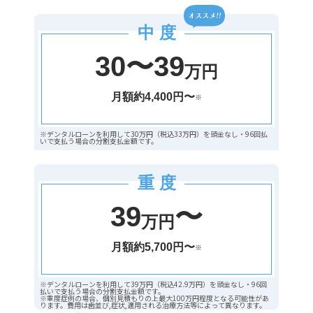
中 度
30〜39
万円
月額約4,400円〜
※
※デンタルローンを利用して30万円（税込33万円）を頭金なし・96回払
いで支払う場合の分割支払金額です。
重 度
39
〜
万円
月額約5,700円〜
※
※デンタルローンを利用して39万円（税込42.9万円）を頭金なし・96回
払いで支払う場合の分割支払金額です。
※重度症例の場合、個別見積もりの上最大100万円程度となる可能性があ
ります。費用は歯並び,症状,適用される治療方法等によって異なります。