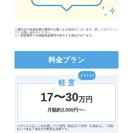
※再診料や追加処置の費用が必要になる場合がございます。詳しくはクリニッ
クにお問い合わせください。
※一部提携院では精密検査費用が発生する場合があります。
料金プラン
軽 度
17〜30
万円
月額約3,000円〜
※
※デンタルローンを利用して17万円（税込18.7万円）を頭金なし・78回
払いで支払う場合の分割支払金額です。