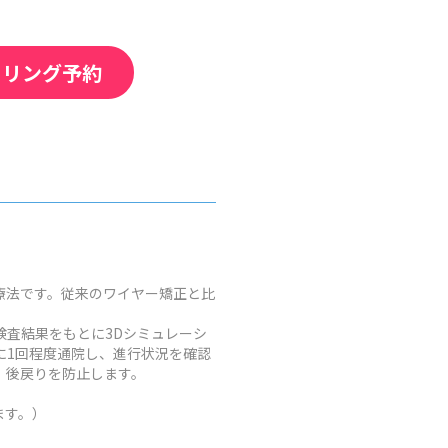
セリング予約
療法です。従来のワイヤー矯正と比
査結果をもとに3Dシミュレーシ
に1回程度通院し、進行状況を確認
、後戻りを防止します。
ます。）