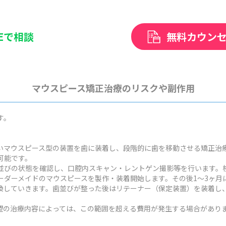
NEで相談
無料カウン
マウスピース矯正治療のリスクや副作用
す。
いマウスピース型の装置を歯に装着し、段階的に歯を移動させる矯正治
可能です。
並びの状態を確認し、口腔内スキャン・レントゲン撮影等を行います。検
ーダーメイドのマウスピースを製作・装着開始します。その後1～3ヶ月
換していきます。歯並びが整った後はリテーナー（保定装置）を装着し
状や希望の治療内容によっては、この範囲を超える費用が発生する場合があり