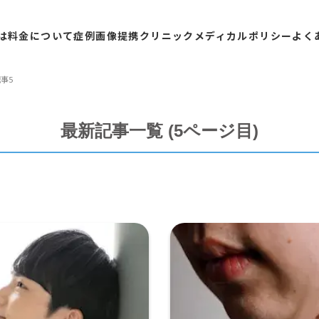
は
料金
について
症例
画像
提携
クリニック
メディカル
ポリシー
よく
事5
最新記事一覧 (5ページ目)