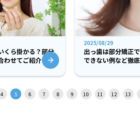
2025/08/29
いくら掛かる？部分
出っ歯は部分矯正で
合わせてご紹介
できない例など徹底
4
5
6
7
8
9
10
11
12
13