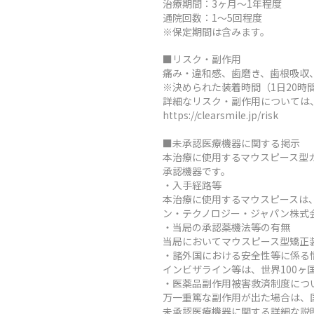
治療期間：3ヶ月～1年程度
通院回数：1～5回程度
※保定期間は含みます。
■リスク・副作用
痛み・違和感、歯磨き、歯根吸収
※決められた装着時間（1日20
詳細なリスク・副作用については
https://clearsmile.jp/risk
■未承認医療機器に関する掲示
本治療に使用するマウスピース型
承認機器です。
・入手経路等
本治療に使用するマウスピースは
ン・テクノロジー・ジャパン株式
・当局の承認薬機法等の有無
当局においてマウスピース型矯正
・諸外国における安全性等に係る
インビザライン等は、世界100
・医薬品副作用被害救済制度につ
万一重篤な副作用が出た場合は、
未承認医療機器に関する詳細な説