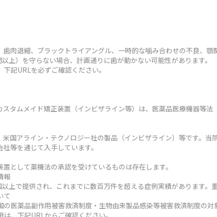
、歯肉退縮、ブラックトライアングル、一時的な噛み合わせの不良、顎
時間以上）を守らない場合、計画通りに歯が動かない可能性があります。
、下記URLを必ずご確認ください。
カスタムメイド矯正装置（インビザライン等）は、医薬品医療機器等法
、米国アライン・テクノロジー社の製品（インビザライン）等です。当
会社等を通じて入手しています。
装置として薬機法の承認を受けているものは存在します。
情報
ヶ国以上で提供され、これまでに数百万件を超える症例実績があります。
いて
国の医薬品副作用被害救済制度・生物由来製品感染等被害救済制度の対
明は、下記URLからご確認ください。