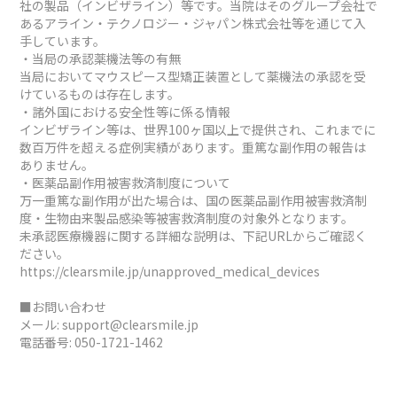
社の製品（インビザライン）等です。当院はそのグループ会社で
あるアライン・テクノロジー・ジャパン株式会社等を通じて入
手しています。
・当局の承認薬機法等の有無
当局においてマウスピース型矯正装置として薬機法の承認を受
けているものは存在します。
・諸外国における安全性等に係る情報
インビザライン等は、世界100ヶ国以上で提供され、これまでに
数百万件を超える症例実績があります。重篤な副作用の報告は
ありません。
・医薬品副作用被害救済制度について
万一重篤な副作用が出た場合は、国の医薬品副作用被害救済制
度・生物由来製品感染等被害救済制度の対象外となります。
未承認医療機器に関する詳細な説明は、下記URLからご確認く
ださい。
https://clearsmile.jp/unapproved_medical_devices
■お問い合わせ
メール:
support@clearsmile.jp
電話番号:
050-1721-1462