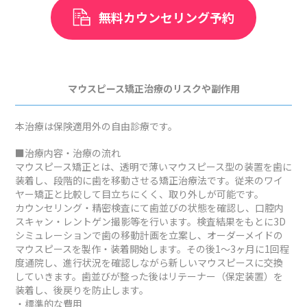
無料カウンセリング予約
マウスピース矯正治療のリスクや副作用
本治療は保険適用外の自由診療です。
■治療内容・治療の流れ
マウスピース矯正とは、透明で薄いマウスピース型の装置を歯に
装着し、段階的に歯を移動させる矯正治療法です。従来のワイ
ヤー矯正と比較して目立ちにくく、取り外しが可能です。
カウンセリング・精密検査にて歯並びの状態を確認し、口腔内
スキャン・レントゲン撮影等を行います。検査結果をもとに3D
シミュレーションで歯の移動計画を立案し、オーダーメイドの
マウスピースを製作・装着開始します。その後1～3ヶ月に1回程
度通院し、進行状況を確認しながら新しいマウスピースに交換
していきます。歯並びが整った後はリテーナー（保定装置）を
装着し、後戻りを防止します。
・標準的な費用