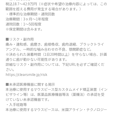
税込18.7～42.9万円（※症状や希望の治療内容によっては、この
範囲を超える費用が発生する場合があります。）
・標準的な治療期間・通院回数
治療期間：3ヶ月～1年程度
通院回数：1～5回程度
※保定期間は含みます。
■リスク・副作用
痛み・違和感、歯磨き、歯根吸収、歯肉退縮、ブラックトライ
アングル、一時的な噛み合わせの不良、顎関節症など。
※決められた装着時間（1日20時間以上）を守らない場合、計画
通りに歯が動かない可能性があります。
詳細なリスク・副作用については、下記URLを必ずご確認くだ
さい。
https://clearsmile.jp/risk
■未承認医療機器に関する掲示
本治療に使用するマウスピース型カスタムメイド矯正装置（イン
ビザライン等）は、医薬品医療機器等法（薬機法）の承認を受
けていない未承認機器です。
・入手経路等
本治療に使用するマウスピースは、米国アライン・テクノロジー