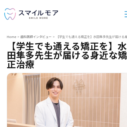
Home
歯科医師インタビュー
【学生でも通える矯正を】水田隼多先生が届ける
【学生でも通える矯正を】水
田隼多先生が届ける身近な
正治療