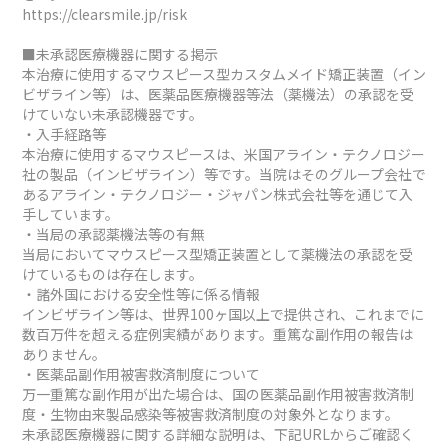
https://clearsmile.jp/risk
■未承認医療機器に関する掲示
本治療に使用するマウスピース型カスタムメイド矯正装置（イン
ビザライン等）は、医薬品医療機器等法（薬機法）の承認を受
けていない未承認機器です。
・入手経路等
本治療に使用するマウスピースは、米国アライン・テクノロジー
社の製品（インビザライン）等です。当院はそのグループ会社で
あるアライン・テクノロジー・ジャパン株式会社等を通じて入
手しています。
・当局の承認薬機法等の有無
当局においてマウスピース型矯正装置として薬機法の承認を受
けているものは存在します。
・諸外国における安全性等に係る情報
インビザライン等は、世界100ヶ国以上で提供され、これまでに
数百万件を超える症例実績があります。重篤な副作用の報告は
ありません。
・医薬品副作用被害救済制度について
万一重篤な副作用が出た場合は、国の医薬品副作用被害救済制
度・生物由来製品感染等被害救済制度の対象外となります。
未承認医療機器に関する詳細な説明は、下記URLからご確認く