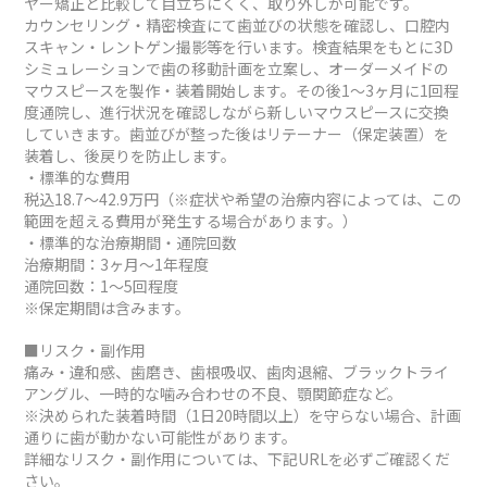
ヤー矯正と比較して目立ちにくく、取り外しが可能です。
カウンセリング・精密検査にて歯並びの状態を確認し、口腔内
スキャン・レントゲン撮影等を行います。検査結果をもとに3D
シミュレーションで歯の移動計画を立案し、オーダーメイドの
マウスピースを製作・装着開始します。その後1～3ヶ月に1回程
度通院し、進行状況を確認しながら新しいマウスピースに交換
していきます。歯並びが整った後はリテーナー（保定装置）を
装着し、後戻りを防止します。
・標準的な費用
税込18.7～42.9万円（※症状や希望の治療内容によっては、この
範囲を超える費用が発生する場合があります。）
・標準的な治療期間・通院回数
治療期間：3ヶ月～1年程度
通院回数：1～5回程度
※保定期間は含みます。
■リスク・副作用
痛み・違和感、歯磨き、歯根吸収、歯肉退縮、ブラックトライ
アングル、一時的な噛み合わせの不良、顎関節症など。
※決められた装着時間（1日20時間以上）を守らない場合、計画
通りに歯が動かない可能性があります。
詳細なリスク・副作用については、下記URLを必ずご確認くだ
さい。