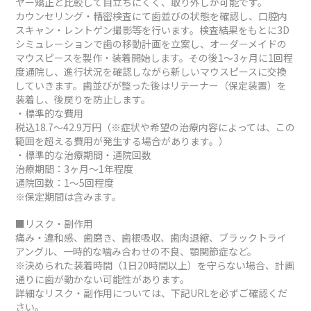
ヤー矯正と比較して目立ちにくく、取り外しが可能です。
カウンセリング・精密検査にて歯並びの状態を確認し、口腔内
スキャン・レントゲン撮影等を行います。検査結果をもとに3D
シミュレーションで歯の移動計画を立案し、オーダーメイドの
マウスピースを製作・装着開始します。その後1～3ヶ月に1回程
度通院し、進行状況を確認しながら新しいマウスピースに交換
していきます。歯並びが整った後はリテーナー（保定装置）を
装着し、後戻りを防止します。
・標準的な費用
税込18.7～42.9万円（※症状や希望の治療内容によっては、この
範囲を超える費用が発生する場合があります。）
・標準的な治療期間・通院回数
治療期間：3ヶ月～1年程度
通院回数：1～5回程度
※保定期間は含みます。
■リスク・副作用
痛み・違和感、歯磨き、歯根吸収、歯肉退縮、ブラックトライ
アングル、一時的な噛み合わせの不良、顎関節症など。
※決められた装着時間（1日20時間以上）を守らない場合、計画
通りに歯が動かない可能性があります。
詳細なリスク・副作用については、下記URLを必ずご確認くだ
さい。