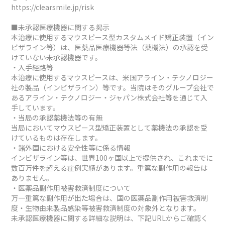
https://clearsmile.jp/risk
■未承認医療機器に関する掲示
本治療に使用するマウスピース型カスタムメイド矯正装置（イン
ビザライン等）は、医薬品医療機器等法（薬機法）の承認を受
けていない未承認機器です。
・入手経路等
本治療に使用するマウスピースは、米国アライン・テクノロジー
社の製品（インビザライン）等です。当院はそのグループ会社で
あるアライン・テクノロジー・ジャパン株式会社等を通じて入
手しています。
・当局の承認薬機法等の有無
当局においてマウスピース型矯正装置として薬機法の承認を受
けているものは存在します。
・諸外国における安全性等に係る情報
インビザライン等は、世界100ヶ国以上で提供され、これまでに
数百万件を超える症例実績があります。重篤な副作用の報告は
ありません。
・医薬品副作用被害救済制度について
万一重篤な副作用が出た場合は、国の医薬品副作用被害救済制
度・生物由来製品感染等被害救済制度の対象外となります。
未承認医療機器に関する詳細な説明は、下記URLからご確認く