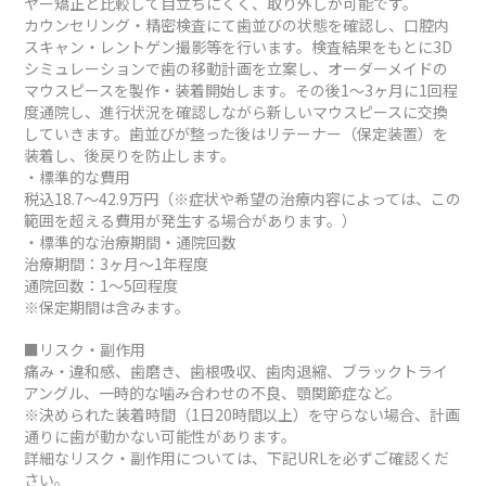
ヤー矯正と比較して目立ちにくく、取り外しが可能です。
カウンセリング・精密検査にて歯並びの状態を確認し、口腔内
スキャン・レントゲン撮影等を行います。検査結果をもとに3D
シミュレーションで歯の移動計画を立案し、オーダーメイドの
マウスピースを製作・装着開始します。その後1～3ヶ月に1回程
度通院し、進行状況を確認しながら新しいマウスピースに交換
していきます。歯並びが整った後はリテーナー（保定装置）を
装着し、後戻りを防止します。
・標準的な費用
税込18.7～42.9万円（※症状や希望の治療内容によっては、この
範囲を超える費用が発生する場合があります。）
・標準的な治療期間・通院回数
治療期間：3ヶ月～1年程度
通院回数：1～5回程度
※保定期間は含みます。
■リスク・副作用
痛み・違和感、歯磨き、歯根吸収、歯肉退縮、ブラックトライ
アングル、一時的な噛み合わせの不良、顎関節症など。
※決められた装着時間（1日20時間以上）を守らない場合、計画
通りに歯が動かない可能性があります。
詳細なリスク・副作用については、下記URLを必ずご確認くだ
さい。