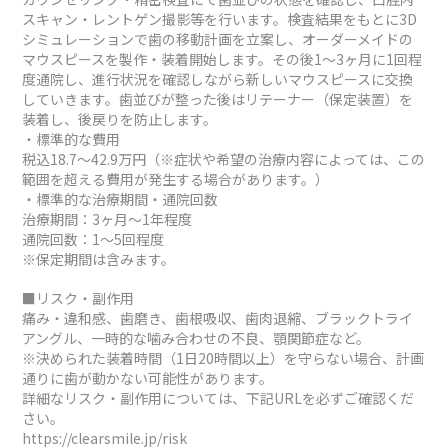
スキャン・レントゲン撮影等を行います。検査結果をもとに3D
シミュレーションで歯の移動計画を立案し、オーダーメイドの
マウスピースを製作・装着開始します。その後1～3ヶ月に1回程
度通院し、進行状況を確認しながら新しいマウスピースに交換
していきます。歯並びが整った後はリテーナー（保定装置）を
装着し、後戻りを防止します。
・標準的な費用
税込18.7～42.9万円（※症状や希望の治療内容によっては、この
範囲を超える費用が発生する場合があります。）
・標準的な治療期間・通院回数
治療期間：3ヶ月～1年程度
通院回数：1～5回程度
※保定期間は含みます。
■リスク・副作用
痛み・違和感、歯磨き、歯根吸収、歯肉退縮、ブラックトライ
アングル、一時的な噛み合わせの不良、顎関節症など。
※決められた装着時間（1日20時間以上）を守らない場合、計画
通りに歯が動かない可能性があります。
詳細なリスク・副作用については、下記URLを必ずご確認くだ
さい。
https://clearsmile.jp/risk