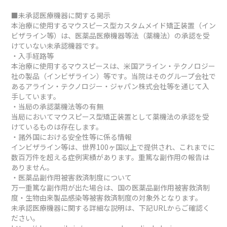
■未承認医療機器に関する掲示
本治療に使用するマウスピース型カスタムメイド矯正装置（イン
ビザライン等）は、医薬品医療機器等法（薬機法）の承認を受
けていない未承認機器です。
・入手経路等
本治療に使用するマウスピースは、米国アライン・テクノロジー
社の製品（インビザライン）等です。当院はそのグループ会社で
あるアライン・テクノロジー・ジャパン株式会社等を通じて入
手しています。
・当局の承認薬機法等の有無
当局においてマウスピース型矯正装置として薬機法の承認を受
けているものは存在します。
・諸外国における安全性等に係る情報
インビザライン等は、世界100ヶ国以上で提供され、これまでに
数百万件を超える症例実績があります。重篤な副作用の報告は
ありません。
・医薬品副作用被害救済制度について
万一重篤な副作用が出た場合は、国の医薬品副作用被害救済制
度・生物由来製品感染等被害救済制度の対象外となります。
未承認医療機器に関する詳細な説明は、下記URLからご確認く
ださい。