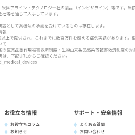
、米国アライン・テクノロジー社の製品（インビザライン）等です。当
会社等を通じて入手しています。
装置として薬機法の承認を受けているものは存在します。
情報
ヶ国以上で提供され、これまでに数百万件を超える症例実績があります。
いて
国の医薬品副作用被害救済制度・生物由来製品感染等被害救済制度の対
明は、下記URLからご確認ください。
ed_medical_devices
お役立ち情報
サポート・安全情報
お役立ちコラム
よくある質問
お知らせ
お問い合わせ