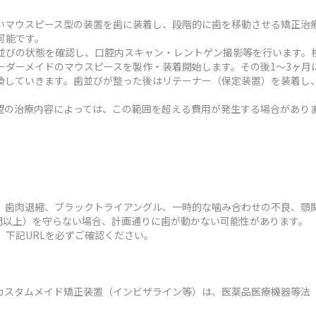
いマウスピース型の装置を歯に装着し、段階的に歯を移動させる矯正治
可能です。
並びの状態を確認し、口腔内スキャン・レントゲン撮影等を行います。検
ーダーメイドのマウスピースを製作・装着開始します。その後1～3ヶ月
換していきます。歯並びが整った後はリテーナー（保定装置）を装着し
状や希望の治療内容によっては、この範囲を超える費用が発生する場合があり
、歯肉退縮、ブラックトライアングル、一時的な噛み合わせの不良、顎
時間以上）を守らない場合、計画通りに歯が動かない可能性があります。
、下記URLを必ずご確認ください。
カスタムメイド矯正装置（インビザライン等）は、医薬品医療機器等法