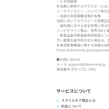
・入手経路等
本治療に使用するマウスピースは
ン・テクノロジー・ジャパン株式
・当局の承認薬機法等の有無
当局においてマウスピース型矯正
・諸外国における安全性等に係る
インビザライン等は、世界100
・医薬品副作用被害救済制度につ
万一重篤な副作用が出た場合は、
未承認医療機器に関する詳細な説
https://clearsmile.jp/unapprov
■お問い合わせ
メール:
support@clearsmile.jp
電話番号:
050-1721-1462
サービスについて
スマイルモア矯正とは
料金について