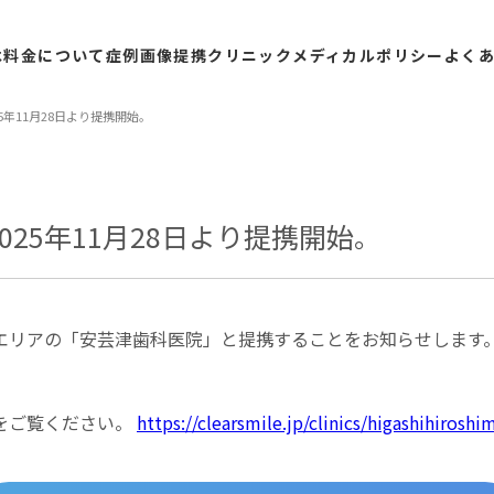
は
料金
について
症例
画像
提携
クリニック
メディカル
ポリシー
よく
5年11月28日より提携開始。
025年11月28日より提携開始。
リアの「安芸津歯科医院」と提携することをお知らせします。提携
をご覧ください。
https://clearsmile.jp/clinics/higashihirosh