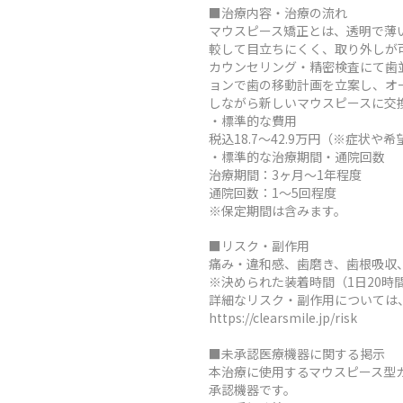
■治療内容・治療の流れ
マウスピース矯正とは、透明で薄
較して目立ちにくく、取り外しが
カウンセリング・精密検査にて歯
ョンで歯の移動計画を立案し、オ
しながら新しいマウスピースに交
・標準的な費用
税込18.7～42.9万円（※症
・標準的な治療期間・通院回数
治療期間：3ヶ月～1年程度
通院回数：1～5回程度
※保定期間は含みます。
■リスク・副作用
痛み・違和感、歯磨き、歯根吸収
※決められた装着時間（1日20
詳細なリスク・副作用については
https://clearsmile.jp/risk
■未承認医療機器に関する掲示
本治療に使用するマウスピース型
承認機器です。