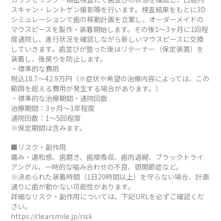
スキャン・レントゲン撮影等を行います。検査結果をもとに3D
シミュレーションで歯の移動計画を立案し、オーダーメイドの
マウスピースを製作・装着開始します。その後1～3ヶ月に1回程
度通院し、進行状況を確認しながら新しいマウスピースに交換
していきます。歯並びが整った後はリテーナー（保定装置）を
装着し、後戻りを防止します。
・標準的な費用
税込18.7～42.9万円（※症状や希望の治療内容によっては、この
範囲を超える費用が発生する場合があります。）
・標準的な治療期間・通院回数
治療期間：3ヶ月～1年程度
通院回数：1～5回程度
※保定期間は含みます。
■リスク・副作用
痛み・違和感、歯磨き、歯根吸収、歯肉退縮、ブラックトライ
アングル、一時的な噛み合わせの不良、顎関節症など。
※決められた装着時間（1日20時間以上）を守らない場合、計画
通りに歯が動かない可能性があります。
詳細なリスク・副作用については、下記URLを必ずご確認くだ
さい。
https://clearsmile.jp/risk