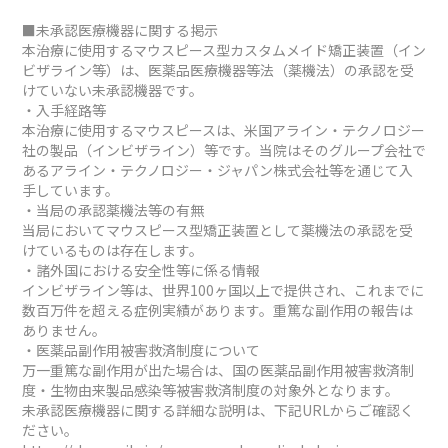
■未承認医療機器に関する掲示
本治療に使用するマウスピース型カスタムメイド矯正装置（イン
ビザライン等）は、医薬品医療機器等法（薬機法）の承認を受
けていない未承認機器です。
・入手経路等
本治療に使用するマウスピースは、米国アライン・テクノロジー
社の製品（インビザライン）等です。当院はそのグループ会社で
あるアライン・テクノロジー・ジャパン株式会社等を通じて入
手しています。
・当局の承認薬機法等の有無
当局においてマウスピース型矯正装置として薬機法の承認を受
けているものは存在します。
・諸外国における安全性等に係る情報
インビザライン等は、世界100ヶ国以上で提供され、これまでに
数百万件を超える症例実績があります。重篤な副作用の報告は
ありません。
・医薬品副作用被害救済制度について
万一重篤な副作用が出た場合は、国の医薬品副作用被害救済制
度・生物由来製品感染等被害救済制度の対象外となります。
未承認医療機器に関する詳細な説明は、下記URLからご確認く
ださい。