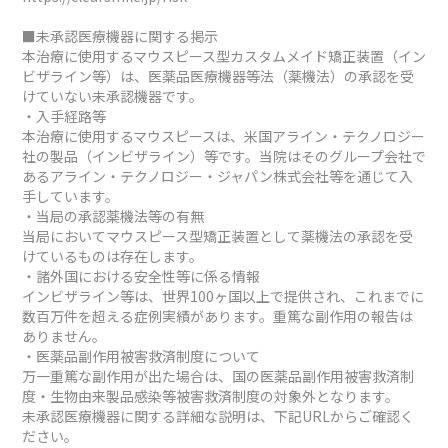
■未承認医療機器に関する掲示
本治療に使用するマウスピース型カスタムメイド矯正装置（イン
ビザライン等）は、医薬品医療機器等法（薬機法）の承認を受
けていない未承認機器です。
・入手経路等
本治療に使用するマウスピースは、米国アライン・テクノロジー
社の製品（インビザライン）等です。当院はそのグループ会社で
あるアライン・テクノロジー・ジャパン株式会社等を通じて入
手しています。
・当局の承認薬機法等の有無
当局においてマウスピース型矯正装置として薬機法の承認を受
けているものは存在します。
・諸外国における安全性等に係る情報
インビザライン等は、世界100ヶ国以上で提供され、これまでに
数百万件を超える症例実績があります。重篤な副作用の報告は
ありません。
・医薬品副作用被害救済制度について
万一重篤な副作用が出た場合は、国の医薬品副作用被害救済制
度・生物由来製品感染等被害救済制度の対象外となります。
未承認医療機器に関する詳細な説明は、下記URLからご確認く
ださい。