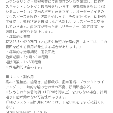
カウンセリング・精密検査にて歯並びの状態を確認し、口腔内
スキャン・レントゲン撮影等を行います。検査結果をもとに3D
シミュレーションで歯の移動計画を立案し、オーダーメイドの
マウスピースを製作・装着開始します。その後1～3ヶ月に1回程
度通院し、進行状況を確認しながら新しいマウスピースに交換
していきます。歯並びが整った後はリテーナー（保定装置）を
装着し、後戻りを防止します。
・標準的な費用
税込18.7～42.9万円（※症状や希望の治療内容によっては、この
範囲を超える費用が発生する場合があります。）
・標準的な治療期間・通院回数
治療期間：3ヶ月～1年程度
通院回数：1～5回程度
※保定期間は含みます。
■リスク・副作用
痛み・違和感、歯磨き、歯根吸収、歯肉退縮、ブラックトライ
アングル、一時的な噛み合わせの不良、顎関節症など。
※決められた装着時間（1日20時間以上）を守らない場合、計画
通りに歯が動かない可能性があります。
詳細なリスク・副作用については、下記URLを必ずご確認くだ
さい。
https://clearsmile.jp/risk