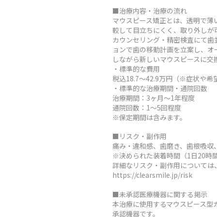
■治療内容・治療の流れ
マウスピース矯正とは、透明で薄
較して目立ちにくく、取り外しが
カウンセリング・精密検査にて歯
ョンで歯の移動計画を立案し、オ
しながら新しいマウスピースに交
・標準的な費用
税込18.7～42.9万円（※症
・標準的な治療期間・通院回数
治療期間：3ヶ月～1年程度
通院回数：1～5回程度
※保定期間は含みます。
■リスク・副作用
痛み・違和感、歯磨き、歯根吸収
※決められた装着時間（1日20
詳細なリスク・副作用については
https://clearsmile.jp/risk
■未承認医療機器に関する掲示
本治療に使用するマウスピース型
承認機器です。