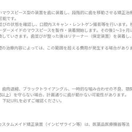
いマウスピース型の装置を歯に装着し、段階的に歯を移動させる矯正治
可能です。
並びの状態を確認し、口腔内スキャン・レントゲン撮影等を行います。検
ーダーメイドのマウスピースを製作・装着開始します。その後1～3ヶ月
換していきます。歯並びが整った後はリテーナー（保定装置）を装着し
状や希望の治療内容によっては、この範囲を超える費用が発生する場合があり
、歯肉退縮、ブラックトライアングル、一時的な噛み合わせの不良、顎
時間以上）を守らない場合、計画通りに歯が動かない可能性があります。
、下記URLを必ずご確認ください。
カスタムメイド矯正装置（インビザライン等）は、医薬品医療機器等法