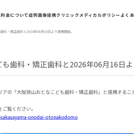
は
料金
について
症例
画像
提携
クリニック
メディカル
ポリシー
よく
科・矯正歯科と2026年06⽉16⽇より提携開始。
も歯科・矯正歯科と2026年06⽉16⽇
リアの「大阪狭山おとなこども歯科・矯正歯科」と提携すること
をご覧ください。
cs/osakasayama-onodai-otonakodomo