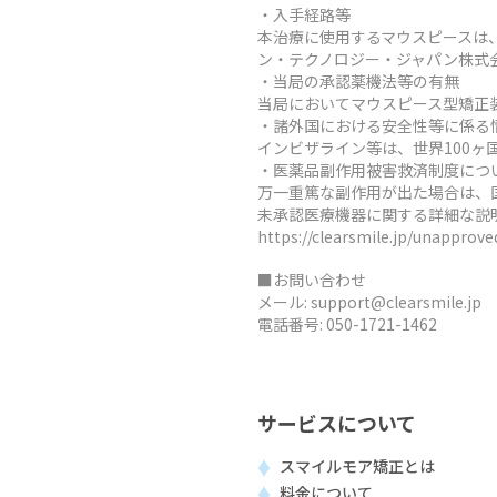
・入手経路等
本治療に使用するマウスピースは
ン・テクノロジー・ジャパン株式
・当局の承認薬機法等の有無
当局においてマウスピース型矯正
・諸外国における安全性等に係る
インビザライン等は、世界100
・医薬品副作用被害救済制度につ
万一重篤な副作用が出た場合は、
未承認医療機器に関する詳細な説
https://clearsmile.jp/unapprov
■お問い合わせ
メール:
support@clearsmile.jp
電話番号:
050-1721-1462
サービスについて
スマイルモア矯正とは
料金について