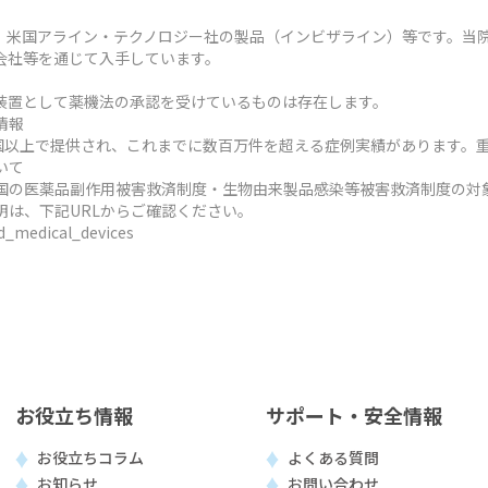
、米国アライン・テクノロジー社の製品（インビザライン）等です。当
会社等を通じて入手しています。
装置として薬機法の承認を受けているものは存在します。
情報
ヶ国以上で提供され、これまでに数百万件を超える症例実績があります。
いて
国の医薬品副作用被害救済制度・生物由来製品感染等被害救済制度の対
明は、下記URLからご確認ください。
ed_medical_devices
お役立ち情報
サポート・安全情報
お役立ちコラム
よくある質問
お知らせ
お問い合わせ