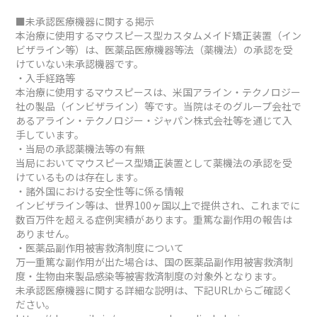
■未承認医療機器に関する掲示
本治療に使用するマウスピース型カスタムメイド矯正装置（イン
ビザライン等）は、医薬品医療機器等法（薬機法）の承認を受
けていない未承認機器です。
・入手経路等
本治療に使用するマウスピースは、米国アライン・テクノロジー
社の製品（インビザライン）等です。当院はそのグループ会社で
あるアライン・テクノロジー・ジャパン株式会社等を通じて入
手しています。
・当局の承認薬機法等の有無
当局においてマウスピース型矯正装置として薬機法の承認を受
けているものは存在します。
・諸外国における安全性等に係る情報
インビザライン等は、世界100ヶ国以上で提供され、これまでに
数百万件を超える症例実績があります。重篤な副作用の報告は
ありません。
・医薬品副作用被害救済制度について
万一重篤な副作用が出た場合は、国の医薬品副作用被害救済制
度・生物由来製品感染等被害救済制度の対象外となります。
未承認医療機器に関する詳細な説明は、下記URLからご確認く
ださい。