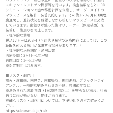
スキャン・レントゲン撮影等を行います。検査結果をもとに3D
シミュレーションで歯の移動計画を立案し、オーダーメイドの
マウスピースを製作・装着開始します。その後1～3ヶ月に1回程
度通院し、進行状況を確認しながら新しいマウスピースに交換
していきます。歯並びが整った後はリテーナー（保定装置）を
装着し、後戻りを防止します。
・標準的な費用
税込18.7～42.9万円（※症状や希望の治療内容によっては、この
範囲を超える費用が発生する場合があります。）
・標準的な治療期間・通院回数
治療期間：3ヶ月～1年程度
通院回数：1～5回程度
※保定期間は含みます。
■リスク・副作用
痛み・違和感、歯磨き、歯根吸収、歯肉退縮、ブラックトライ
アングル、一時的な噛み合わせの不良、顎関節症など。
※決められた装着時間（1日20時間以上）を守らない場合、計画
通りに歯が動かない可能性があります。
詳細なリスク・副作用については、下記URLを必ずご確認くだ
さい。
https://clearsmile.jp/risk