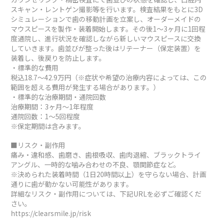
スキャン・レントゲン撮影等を行います。検査結果をもとに3D
シミュレーションで歯の移動計画を立案し、オーダーメイドの
マウスピースを製作・装着開始します。その後1～3ヶ月に1回程
度通院し、進行状況を確認しながら新しいマウスピースに交換
していきます。歯並びが整った後はリテーナー（保定装置）を
装着し、後戻りを防止します。
・標準的な費用
税込18.7～42.9万円（※症状や希望の治療内容によっては、この
範囲を超える費用が発生する場合があります。）
・標準的な治療期間・通院回数
治療期間：3ヶ月～1年程度
通院回数：1～5回程度
※保定期間は含みます。
■リスク・副作用
痛み・違和感、歯磨き、歯根吸収、歯肉退縮、ブラックトライ
アングル、一時的な噛み合わせの不良、顎関節症など。
※決められた装着時間（1日20時間以上）を守らない場合、計画
通りに歯が動かない可能性があります。
詳細なリスク・副作用については、下記URLを必ずご確認くだ
さい。
https://clearsmile.jp/risk