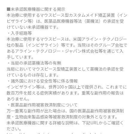
■未承認医療機器に関する掲示
本治療に使用するマウスピース型カスタムメイド矯正装置（イン
ビザライン等）は、医薬品医療機器等法（薬機法）の承認を受
けていない未承認機器です。
・入手経路等
本治療に使用するマウスピースは、米国アライン・テクノロジー
社の製品（インビザライン）等です。当院はそのグループ会社で
あるアライン・テクノロジー・ジャパン株式会社等を通じて入
手しています。
・当局の承認薬機法等の有無
当局においてマウスピース型矯正装置として薬機法の承認を受
けているものは存在します。
・諸外国における安全性等に係る情報
インビザライン等は、世界100ヶ国以上で提供され、これまでに
数百万件を超える症例実績があります。重篤な副作用の報告は
ありません。
・医薬品副作用被害救済制度について
万一重篤な副作用が出た場合は、国の医薬品副作用被害救済制
度・生物由来製品感染等被害救済制度の対象外となります。
未承認医療機器に関する詳細な説明は、下記URLからご確認く
ださい。