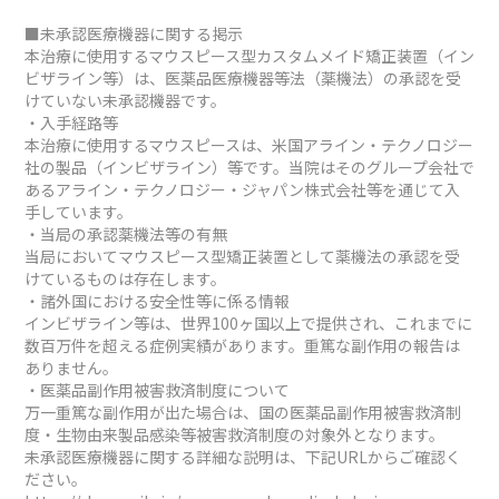
■未承認医療機器に関する掲示
本治療に使用するマウスピース型カスタムメイド矯正装置（イン
ビザライン等）は、医薬品医療機器等法（薬機法）の承認を受
けていない未承認機器です。
・入手経路等
本治療に使用するマウスピースは、米国アライン・テクノロジー
社の製品（インビザライン）等です。当院はそのグループ会社で
あるアライン・テクノロジー・ジャパン株式会社等を通じて入
手しています。
・当局の承認薬機法等の有無
当局においてマウスピース型矯正装置として薬機法の承認を受
けているものは存在します。
・諸外国における安全性等に係る情報
インビザライン等は、世界100ヶ国以上で提供され、これまでに
数百万件を超える症例実績があります。重篤な副作用の報告は
ありません。
・医薬品副作用被害救済制度について
万一重篤な副作用が出た場合は、国の医薬品副作用被害救済制
度・生物由来製品感染等被害救済制度の対象外となります。
未承認医療機器に関する詳細な説明は、下記URLからご確認く
ださい。