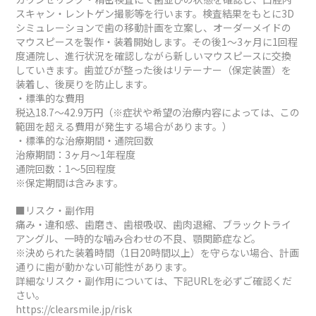
スキャン・レントゲン撮影等を行います。検査結果をもとに3D
シミュレーションで歯の移動計画を立案し、オーダーメイドの
マウスピースを製作・装着開始します。その後1～3ヶ月に1回程
度通院し、進行状況を確認しながら新しいマウスピースに交換
していきます。歯並びが整った後はリテーナー（保定装置）を
装着し、後戻りを防止します。
・標準的な費用
税込18.7～42.9万円（※症状や希望の治療内容によっては、この
範囲を超える費用が発生する場合があります。）
・標準的な治療期間・通院回数
治療期間：3ヶ月～1年程度
通院回数：1～5回程度
※保定期間は含みます。
■リスク・副作用
痛み・違和感、歯磨き、歯根吸収、歯肉退縮、ブラックトライ
アングル、一時的な噛み合わせの不良、顎関節症など。
※決められた装着時間（1日20時間以上）を守らない場合、計画
通りに歯が動かない可能性があります。
詳細なリスク・副作用については、下記URLを必ずご確認くだ
さい。
https://clearsmile.jp/risk