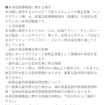
■未承認医療機器に関する掲示
本治療に使用するマウスピース型カスタムメイド矯正装置（イン
ビザライン等）は、医薬品医療機器等法（薬機法）の承認を受
けていない未承認機器です。
・入手経路等
本治療に使用するマウスピースは、米国アライン・テクノロジー
社の製品（インビザライン）等です。当院はそのグループ会社で
あるアライン・テクノロジー・ジャパン株式会社等を通じて入
手しています。
・当局の承認薬機法等の有無
当局においてマウスピース型矯正装置として薬機法の承認を受
けているものは存在します。
・諸外国における安全性等に係る情報
インビザライン等は、世界100ヶ国以上で提供され、これまでに
数百万件を超える症例実績があります。重篤な副作用の報告は
ありません。
・医薬品副作用被害救済制度について
万一重篤な副作用が出た場合は、国の医薬品副作用被害救済制
度・生物由来製品感染等被害救済制度の対象外となります。
未承認医療機器に関する詳細な説明は、下記URLからご確認く
ださい。