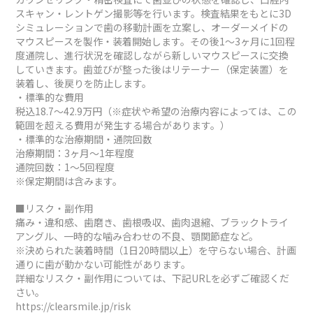
スキャン・レントゲン撮影等を行います。検査結果をもとに3D
シミュレーションで歯の移動計画を立案し、オーダーメイドの
マウスピースを製作・装着開始します。その後1～3ヶ月に1回程
度通院し、進行状況を確認しながら新しいマウスピースに交換
していきます。歯並びが整った後はリテーナー（保定装置）を
装着し、後戻りを防止します。
・標準的な費用
税込18.7～42.9万円（※症状や希望の治療内容によっては、この
範囲を超える費用が発生する場合があります。）
・標準的な治療期間・通院回数
治療期間：3ヶ月～1年程度
通院回数：1～5回程度
※保定期間は含みます。
■リスク・副作用
痛み・違和感、歯磨き、歯根吸収、歯肉退縮、ブラックトライ
アングル、一時的な噛み合わせの不良、顎関節症など。
※決められた装着時間（1日20時間以上）を守らない場合、計画
通りに歯が動かない可能性があります。
詳細なリスク・副作用については、下記URLを必ずご確認くだ
さい。
https://clearsmile.jp/risk