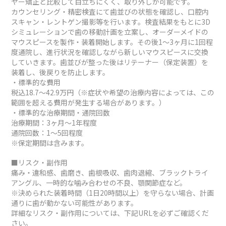
ヤー矯正と比較して目立ちにくく、取り外しが可能です。
カウンセリング・精密検査にて歯並びの状態を確認し、口腔内
スキャン・レントゲン撮影等を行います。検査結果をもとに3D
シミュレーションで歯の移動計画を立案し、オーダーメイドの
マウスピースを製作・装着開始します。その後1～3ヶ月に1回程
度通院し、進行状況を確認しながら新しいマウスピースに交換
していきます。歯並びが整った後はリテーナー（保定装置）を
装着し、後戻りを防止します。
・標準的な費用
税込18.7～42.9万円（※症状や希望の治療内容によっては、この
範囲を超える費用が発生する場合があります。）
・標準的な治療期間・通院回数
治療期間：3ヶ月～1年程度
通院回数：1～5回程度
※保定期間は含みます。
■リスク・副作用
痛み・違和感、歯磨き、歯根吸収、歯肉退縮、ブラックトライ
アングル、一時的な噛み合わせの不良、顎関節症など。
※決められた装着時間（1日20時間以上）を守らない場合、計画
通りに歯が動かない可能性があります。
詳細なリスク・副作用については、下記URLを必ずご確認くだ
さい。