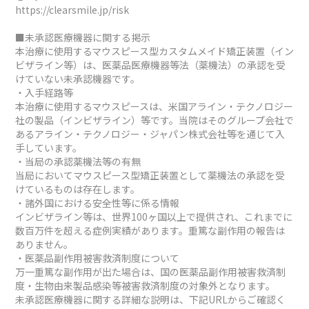
https://clearsmile.jp/risk
■未承認医療機器に関する掲示
本治療に使用するマウスピース型カスタムメイド矯正装置（イン
ビザライン等）は、医薬品医療機器等法（薬機法）の承認を受
けていない未承認機器です。
・入手経路等
本治療に使用するマウスピースは、米国アライン・テクノロジー
社の製品（インビザライン）等です。当院はそのグループ会社で
あるアライン・テクノロジー・ジャパン株式会社等を通じて入
手しています。
・当局の承認薬機法等の有無
当局においてマウスピース型矯正装置として薬機法の承認を受
けているものは存在します。
・諸外国における安全性等に係る情報
インビザライン等は、世界100ヶ国以上で提供され、これまでに
数百万件を超える症例実績があります。重篤な副作用の報告は
ありません。
・医薬品副作用被害救済制度について
万一重篤な副作用が出た場合は、国の医薬品副作用被害救済制
度・生物由来製品感染等被害救済制度の対象外となります。
未承認医療機器に関する詳細な説明は、下記URLからご確認く