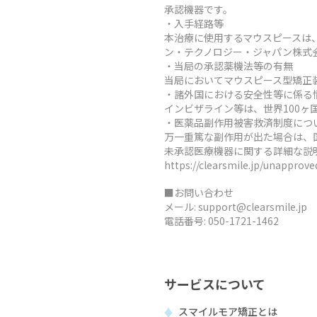
承認機器です。
・入手経路等
本治療に使用するマウスピースは
ン・テクノロジー・ジャパン株式
・当局の承認薬機法等の有無
当局においてマウスピース型矯正
・諸外国における安全性等に係る
インビザライン等は、世界100
・医薬品副作用被害救済制度につ
万一重篤な副作用が出た場合は、
未承認医療機器に関する詳細な説
https://clearsmile.jp/unapprov
■お問い合わせ
メール:
support@clearsmile.jp
電話番号:
050-1721-1462
サービスについて
スマイルモア矯正とは