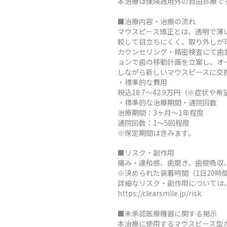
本治療は保険適用外の自由診療で
■治療内容・治療の流れ
マウスピース矯正とは、透明で薄
較して目立ちにくく、取り外しが
カウンセリング・精密検査にて歯
ョンで歯の移動計画を立案し、オ
しながら新しいマウスピースに交
・標準的な費用
税込18.7～42.9万円（※症
・標準的な治療期間・通院回数
治療期間：3ヶ月～1年程度
通院回数：1～5回程度
※保定期間は含みます。
■リスク・副作用
痛み・違和感、歯磨き、歯根吸収
※決められた装着時間（1日20
詳細なリスク・副作用については
https://clearsmile.jp/risk
■未承認医療機器に関する掲示
本治療に使用するマウスピース型