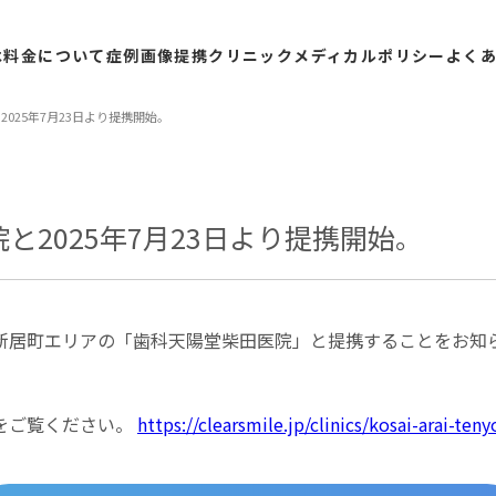
は
料金
について
症例
画像
提携
クリニック
メディカル
ポリシー
よく
025年7月23日より提携開始。
と2025年7月23日より提携開始。
新居町エリアの「歯科天陽堂柴田医院」と提携することをお知
をご覧ください。
https://clearsmile.jp/clinics/kosai-arai-ten