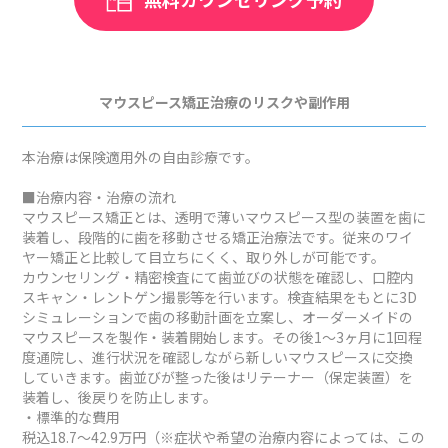
マウスピース矯正治療のリスクや副作用
本治療は保険適用外の自由診療です。
■治療内容・治療の流れ
マウスピース矯正とは、透明で薄いマウスピース型の装置を歯に
装着し、段階的に歯を移動させる矯正治療法です。従来のワイ
ヤー矯正と比較して目立ちにくく、取り外しが可能です。
カウンセリング・精密検査にて歯並びの状態を確認し、口腔内
スキャン・レントゲン撮影等を行います。検査結果をもとに3D
シミュレーションで歯の移動計画を立案し、オーダーメイドの
マウスピースを製作・装着開始します。その後1～3ヶ月に1回程
度通院し、進行状況を確認しながら新しいマウスピースに交換
していきます。歯並びが整った後はリテーナー（保定装置）を
装着し、後戻りを防止します。
・標準的な費用
税込18.7～42.9万円（※症状や希望の治療内容によっては、この