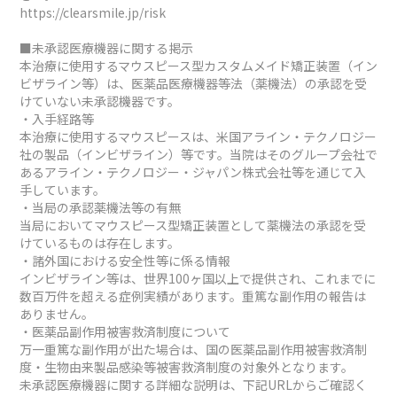
https://clearsmile.jp/risk
■未承認医療機器に関する掲示
本治療に使用するマウスピース型カスタムメイド矯正装置（イン
ビザライン等）は、医薬品医療機器等法（薬機法）の承認を受
けていない未承認機器です。
・入手経路等
本治療に使用するマウスピースは、米国アライン・テクノロジー
社の製品（インビザライン）等です。当院はそのグループ会社で
あるアライン・テクノロジー・ジャパン株式会社等を通じて入
手しています。
・当局の承認薬機法等の有無
当局においてマウスピース型矯正装置として薬機法の承認を受
けているものは存在します。
・諸外国における安全性等に係る情報
インビザライン等は、世界100ヶ国以上で提供され、これまでに
数百万件を超える症例実績があります。重篤な副作用の報告は
ありません。
・医薬品副作用被害救済制度について
万一重篤な副作用が出た場合は、国の医薬品副作用被害救済制
度・生物由来製品感染等被害救済制度の対象外となります。
未承認医療機器に関する詳細な説明は、下記URLからご確認く