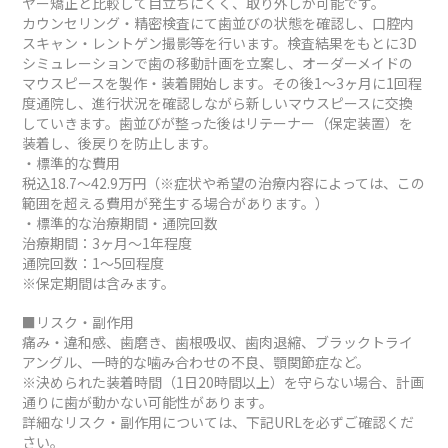
ヤー矯正と比較して目立ちにくく、取り外しが可能です。
カウンセリング・精密検査にて歯並びの状態を確認し、口腔内
スキャン・レントゲン撮影等を行います。検査結果をもとに3D
シミュレーションで歯の移動計画を立案し、オーダーメイドの
マウスピースを製作・装着開始します。その後1～3ヶ月に1回程
度通院し、進行状況を確認しながら新しいマウスピースに交換
していきます。歯並びが整った後はリテーナー（保定装置）を
装着し、後戻りを防止します。
・標準的な費用
税込18.7～42.9万円（※症状や希望の治療内容によっては、この
範囲を超える費用が発生する場合があります。）
・標準的な治療期間・通院回数
治療期間：3ヶ月～1年程度
通院回数：1～5回程度
※保定期間は含みます。
■リスク・副作用
痛み・違和感、歯磨き、歯根吸収、歯肉退縮、ブラックトライ
アングル、一時的な噛み合わせの不良、顎関節症など。
※決められた装着時間（1日20時間以上）を守らない場合、計画
通りに歯が動かない可能性があります。
詳細なリスク・副作用については、下記URLを必ずご確認くだ
さい。