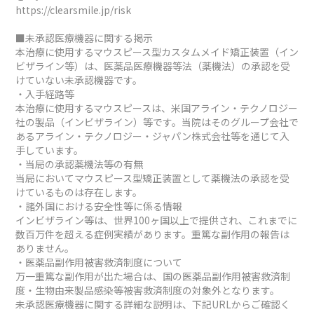
https://clearsmile.jp/risk
■未承認医療機器に関する掲示
本治療に使用するマウスピース型カスタムメイド矯正装置（イン
ビザライン等）は、医薬品医療機器等法（薬機法）の承認を受
けていない未承認機器です。
・入手経路等
本治療に使用するマウスピースは、米国アライン・テクノロジー
社の製品（インビザライン）等です。当院はそのグループ会社で
あるアライン・テクノロジー・ジャパン株式会社等を通じて入
手しています。
・当局の承認薬機法等の有無
当局においてマウスピース型矯正装置として薬機法の承認を受
けているものは存在します。
・諸外国における安全性等に係る情報
インビザライン等は、世界100ヶ国以上で提供され、これまでに
数百万件を超える症例実績があります。重篤な副作用の報告は
ありません。
・医薬品副作用被害救済制度について
万一重篤な副作用が出た場合は、国の医薬品副作用被害救済制
度・生物由来製品感染等被害救済制度の対象外となります。
未承認医療機器に関する詳細な説明は、下記URLからご確認く