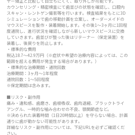
ヤー矯正と比較して目立ちにくく、取り外しが可能です。
カウンセリング・精密検査にて歯並びの状態を確認し、口腔内
スキャン・レントゲン撮影等を行います。検査結果をもとに3D
シミュレーションで歯の移動計画を立案し、オーダーメイドの
マウスピースを製作・装着開始します。その後1～3ヶ月に1回程
度通院し、進行状況を確認しながら新しいマウスピースに交換
していきます。歯並びが整った後はリテーナー（保定装置）を
装着し、後戻りを防止します。
・標準的な費用
税込18.7～42.9万円（※症状や希望の治療内容によっては、この
範囲を超える費用が発生する場合があります。）
・標準的な治療期間・通院回数
治療期間：3ヶ月～1年程度
通院回数：1～5回程度
※保定期間は含みます。
■リスク・副作用
痛み・違和感、歯磨き、歯根吸収、歯肉退縮、ブラックトライ
アングル、一時的な噛み合わせの不良、顎関節症など。
※決められた装着時間（1日20時間以上）を守らない場合、計画
通りに歯が動かない可能性があります。
詳細なリスク・副作用については、下記URLを必ずご確認くだ
さい。