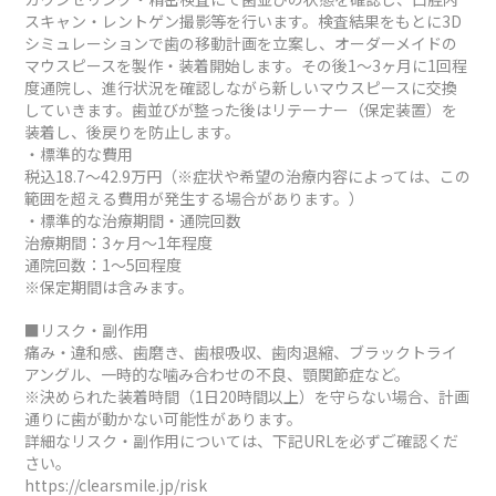
スキャン・レントゲン撮影等を行います。検査結果をもとに3D
シミュレーションで歯の移動計画を立案し、オーダーメイドの
マウスピースを製作・装着開始します。その後1～3ヶ月に1回程
度通院し、進行状況を確認しながら新しいマウスピースに交換
していきます。歯並びが整った後はリテーナー（保定装置）を
装着し、後戻りを防止します。
・標準的な費用
税込18.7～42.9万円（※症状や希望の治療内容によっては、この
範囲を超える費用が発生する場合があります。）
・標準的な治療期間・通院回数
治療期間：3ヶ月～1年程度
通院回数：1～5回程度
※保定期間は含みます。
■リスク・副作用
痛み・違和感、歯磨き、歯根吸収、歯肉退縮、ブラックトライ
アングル、一時的な噛み合わせの不良、顎関節症など。
※決められた装着時間（1日20時間以上）を守らない場合、計画
通りに歯が動かない可能性があります。
詳細なリスク・副作用については、下記URLを必ずご確認くだ
さい。
https://clearsmile.jp/risk