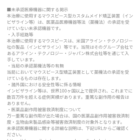
■未承認医療機器に関する掲示
本治療に使用するマウスピース型カスタムメイド矯正装置（イン
ビザライン等）は、医薬品医療機器等法（薬機法）の承認を受
けていない未承認機器です。
・入手経路等
本治療に使用するマウスピースは、米国アライン・テクノロジー
社の製品（インビザライン）等です。当院はそのグループ会社で
あるアライン・テクノロジー・ジャパン株式会社等を通じて入
手しています。
・当局の承認薬機法等の有無
当局においてマウスピース型矯正装置として薬機法の承認を受
けているものは存在します。
・諸外国における安全性等に係る情報
インビザライン等は、世界100ヶ国以上で提供され、これまでに
数百万件を超える症例実績があります。重篤な副作用の報告は
ありません。
・医薬品副作用被害救済制度について
万一重篤な副作用が出た場合は、国の医薬品副作用被害救済制
度・生物由来製品感染等被害救済制度の対象外となります。
未承認医療機器に関する詳細な説明は、下記URLからご確認く
ださい。