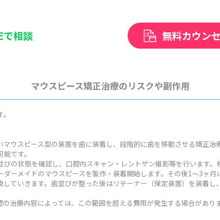
NEで相談
無料カウン
マウスピース矯正治療のリスクや副作用
す。
いマウスピース型の装置を歯に装着し、段階的に歯を移動させる矯正治
可能です。
並びの状態を確認し、口腔内スキャン・レントゲン撮影等を行います。検
ーダーメイドのマウスピースを製作・装着開始します。その後1～3ヶ月
換していきます。歯並びが整った後はリテーナー（保定装置）を装着し
状や希望の治療内容によっては、この範囲を超える費用が発生する場合があり