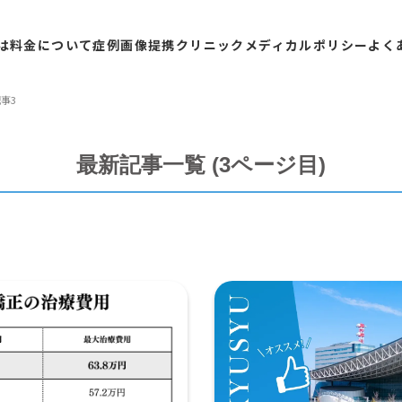
は
料金
について
症例
画像
提携
クリニック
メディカル
ポリシー
よく
事3
最新記事一覧 (3ページ目)