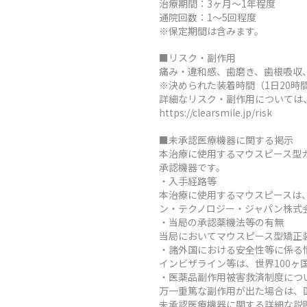
治療期間：3ヶ月～1年程度
通院回数：1～5回程度
※保定期間は含みます。
■リスク・副作用
痛み・違和感、歯磨き、歯根吸収
※決められた装着時間（1日20
詳細なリスク・副作用については
https://clearsmile.jp/risk
■未承認医療機器に関する掲示
本治療に使用するマウスピース型
承認機器です。
・入手経路等
本治療に使用するマウスピースは
ン・テクノロジー・ジャパン株式
・当局の承認薬機法等の有無
当局においてマウスピース型矯正
・諸外国における安全性等に係る
インビザライン等は、世界100
・医薬品副作用被害救済制度につ
万一重篤な副作用が出た場合は、
未承認医療機器に関する詳細な説