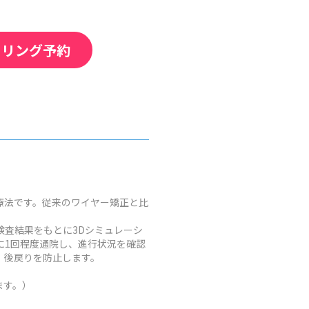
セリング予約
療法です。従来のワイヤー矯正と比
査結果をもとに3Dシミュレーシ
に1回程度通院し、進行状況を確認
、後戻りを防止します。
ます。）