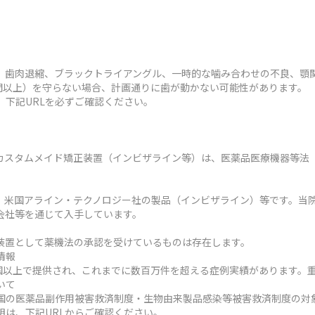
、歯肉退縮、ブラックトライアングル、一時的な噛み合わせの不良、顎
時間以上）を守らない場合、計画通りに歯が動かない可能性があります。
、下記URLを必ずご確認ください。
カスタムメイド矯正装置（インビザライン等）は、医薬品医療機器等法
、米国アライン・テクノロジー社の製品（インビザライン）等です。当
会社等を通じて入手しています。
装置として薬機法の承認を受けているものは存在します。
情報
ヶ国以上で提供され、これまでに数百万件を超える症例実績があります。
いて
国の医薬品副作用被害救済制度・生物由来製品感染等被害救済制度の対
明は、下記URLからご確認ください。