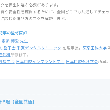
ックを慎重に選ぶ必要があります。
の質や安全性を確保するために、全国どこでも共通してチェッ
性に応じた選び方のコツを解説します。
記事の監修医師
齋藤 博愛 先生
師
人 誓栄会 千賀デンタルクリニック
副理事長。
東京歯科大学
腔外科
研修修了。
周病学会
,
日本口腔インプラント学会
,
日本口腔外科学会
所属
ト5選【全国共通】