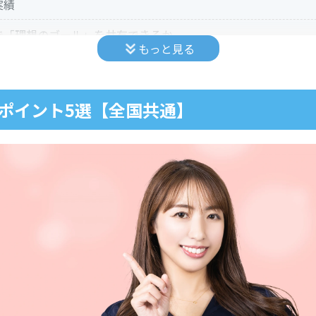
実績
グで「理想のゴール」を共有できるか
もっと見る
さ
ポイント5選【全国共通】
とアフターケア
ト3選【エリアごと】
要ターミナル駅周辺など）で選ぶ場合
の通院が主となる地域）で選ぶ場合
イント
べきチェックリスト