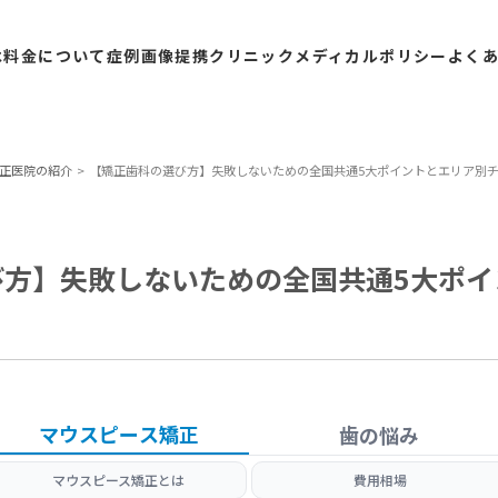
は
料金
について
症例
画像
提携
クリニック
メディカル
ポリシー
よく
正医院の紹介
【矯正歯科の選び方】失敗しないための全国共通5大ポイントとエリア別
び方】失敗しないための全国共通5大ポイ
マウスピース矯正
歯の悩み
マウスピース矯正とは
費用相場