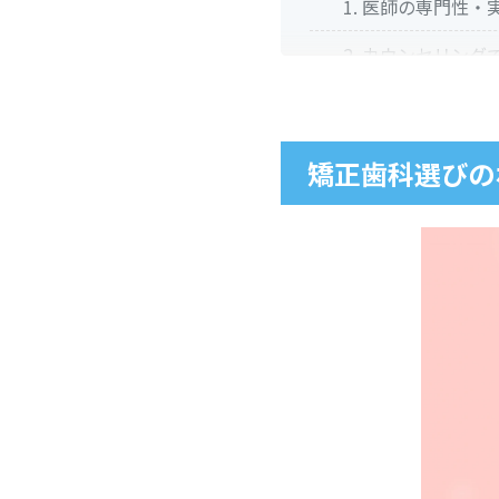
1. 医師の専門性・
2. カウンセリン
3. 費用体系の明確
4. 設備と衛生管理
矯正歯科選びの
5. トラブル対応
矯正歯科選びのポイン
都市部（駅前、主
郊外・地方（車で
全エリア共通のポ
カウンセリングで聞く