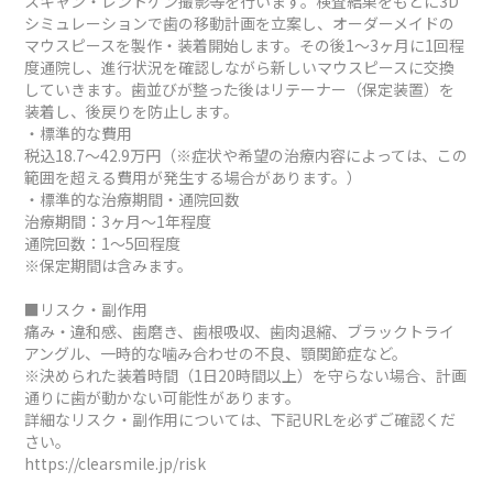
スキャン・レントゲン撮影等を行います。検査結果をもとに3D
シミュレーションで歯の移動計画を立案し、オーダーメイドの
マウスピースを製作・装着開始します。その後1～3ヶ月に1回程
度通院し、進行状況を確認しながら新しいマウスピースに交換
していきます。歯並びが整った後はリテーナー（保定装置）を
装着し、後戻りを防止します。
・標準的な費用
税込18.7～42.9万円（※症状や希望の治療内容によっては、この
範囲を超える費用が発生する場合があります。）
・標準的な治療期間・通院回数
治療期間：3ヶ月～1年程度
通院回数：1～5回程度
※保定期間は含みます。
■リスク・副作用
痛み・違和感、歯磨き、歯根吸収、歯肉退縮、ブラックトライ
アングル、一時的な噛み合わせの不良、顎関節症など。
※決められた装着時間（1日20時間以上）を守らない場合、計画
通りに歯が動かない可能性があります。
詳細なリスク・副作用については、下記URLを必ずご確認くだ
さい。
https://clearsmile.jp/risk