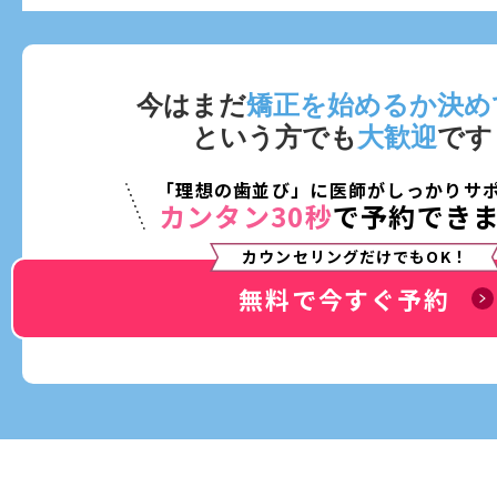
今はまだ
矯正を始めるか決め
という方でも
大歓迎
です
「理想の歯並び」に医師がしっかりサ
カンタン30秒
で予約でき
カウンセリングだけでもOK！
無料で今すぐ予約