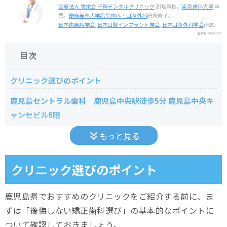
医療法人 誓栄会 千賀デンタルクリニック
副理事長。
東京歯科大学
卒
業。
慶應義塾大学病院歯科・口腔外科
研修修了。
日本歯周病学会
,
日本口腔インプラント学会
,
日本口腔外科学会
所属。
監修日:
2026/02/17
目次
クリニック選びのポイント
鹿児島セントラル歯科｜鹿児島中央駅徒歩5分 鹿児島中央キ
ャンセビル6階
医院の特徴
もっと見る
医院情報
クリニック選びのポイント
天文館セントラル歯科・矯正歯科｜鹿児島市電 天文館通駅か
ら徒歩2分 センテラス天文館4階
鹿児島県でおすすめのクリニックをご紹介する前に、ま
ずは「後悔しない矯正歯科選び」の基本的なポイントに
医院の特徴
ついて確認しておきましょう。