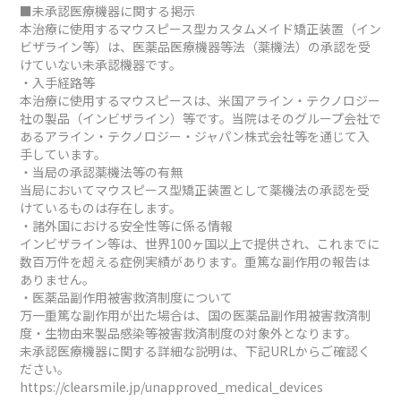
■未承認医療機器に関する掲示
本治療に使用するマウスピース型カスタムメイド矯正装置（イン
ビザライン等）は、医薬品医療機器等法（薬機法）の承認を受
けていない未承認機器です。
・入手経路等
本治療に使用するマウスピースは、米国アライン・テクノロジー
社の製品（インビザライン）等です。当院はそのグループ会社で
あるアライン・テクノロジー・ジャパン株式会社等を通じて入
手しています。
・当局の承認薬機法等の有無
当局においてマウスピース型矯正装置として薬機法の承認を受
けているものは存在します。
・諸外国における安全性等に係る情報
インビザライン等は、世界100ヶ国以上で提供され、これまでに
数百万件を超える症例実績があります。重篤な副作用の報告は
ありません。
・医薬品副作用被害救済制度について
万一重篤な副作用が出た場合は、国の医薬品副作用被害救済制
度・生物由来製品感染等被害救済制度の対象外となります。
未承認医療機器に関する詳細な説明は、下記URLからご確認く
ださい。
https://clearsmile.jp/unapproved_medical_devices