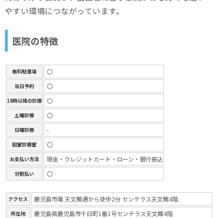
やすい環境につながっています。
医院の特徴
〇
無料駐車場
〇
当日予約
〇
18時以降の診療
〇
土曜診療
-
日曜診療
〇
個室診療室
現金・クレジットカード・ローン・銀行振込
お支払い方法
〇
分割払い
鹿児島市電 天文館通から徒歩2分 センテラス天文館4階
アクセス
鹿児島県鹿児島市千日町1番1号センテラス天文館4階
所在地