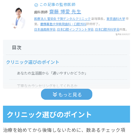
この記事の監修医師
齋藤 博愛 先生
歯科医師
医療法人 誓栄会 千賀デンタルクリニック
副理事長。
東京歯科大学
卒
業。
慶應義塾大学病院歯科・口腔外科
研修修了。
日本歯周病学会
,
日本口腔インプラント学会
,
日本口腔外科学会
所属。
監修日:
2026/02/17
目次
クリニック選びのポイント
あなたの生活圏から「通いやすいかどうか」
丁寧なカウンセリングをしてくれるか
もっと見る
小野歯科医院
医院の特徴
クリニック選びのポイント
医院情報
治療を始めてから後悔しないために、数あるチェック項