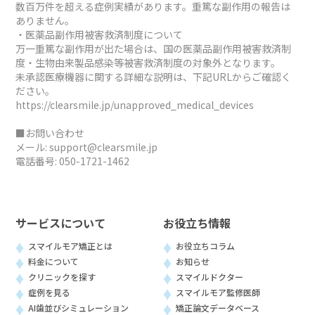
数百万件を超える症例実績があります。重篤な副作用の報告は
ありません。
・医薬品副作用被害救済制度について
万一重篤な副作用が出た場合は、国の医薬品副作用被害救済制
度・生物由来製品感染等被害救済制度の対象外となります。
未承認医療機器に関する詳細な説明は、下記URLからご確認く
ださい。
https://clearsmile.jp/unapproved_medical_devices
■お問い合わせ
メール:
support@clearsmile.jp
電話番号:
050-1721-1462
サービスについて
お役立ち情報
スマイルモア矯正とは
お役立ちコラム
料金について
お知らせ
クリニックを探す
スマイルドクター
症例を見る
スマイルモア監修医師
AI歯並びシミュレーション
矯正論文データベース