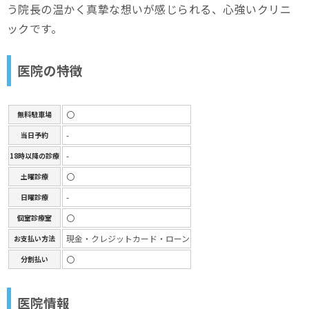
う院長の温かく真摯な想いが感じられる、心強いクリニ
ックです。
医院の特徴
〇
無料駐車場
-
当日予約
-
18時以降の診療
〇
土曜診療
-
日曜診療
〇
個室診療室
現金・クレジットカード・ローン
お支払い方法
〇
分割払い
医院情報