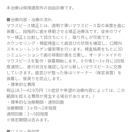
本治療は保険適用外の自由診療です。
■治療内容・治療の流れ
マウスピース矯正とは、透明で薄いマウスピース型の装置を歯に
装着し、段階的に歯を移動させる矯正治療法です。従来のワイ
ヤー矯正と比較して目立ちにくく、取り外しが可能です。
カウンセリング・精密検査にて歯並びの状態を確認し、口腔内
スキャン・レントゲン撮影等を行います。検査結果をもとに3D
シミュレーションで歯の移動計画を立案し、オーダーメイドの
マウスピースを製作・装着開始します。その後1～3ヶ月に1回程
度通院し、進行状況を確認しながら新しいマウスピースに交換
していきます。歯並びが整った後はリテーナー（保定装置）を
装着し、後戻りを防止します。
・標準的な費用
税込18.7～42.9万円（※症状や希望の治療内容によっては、この
範囲を超える費用が発生する場合があります。）
・標準的な治療期間・通院回数
治療期間：3ヶ月～1年程度
通院回数：1～5回程度
※保定期間は含みます。
■リスク・副作用