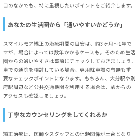
タカサゴデンタルオフィス
目のなかでも、特に重視したいポイントをご紹介します。
リッツ歯科・矯正歯科 大分駅前
あなたの生活圏から「通いやすいかどうか」
矯正歯科スマイル・クリニック
大分矯正歯科
スマイルモア矯正の治療期間の目安は、約3ヶ月～1年で
すが、場合によっては数年かかるケースも。そのため生活
まとめ
圏からの通いやすさは事前にチェックしておきましょう。
車での通院を検討している場合、専用駐車場の有無も重
要なチェックポイントになります。もちろん、大分駅や別
府駅周辺など公共交通機関を利用する場合は、駅からの
アクセスも確認しましょう。
丁寧なカウンセリングをしてくれるか
矯正治療は、医師やスタッフとの信頼関係が土台となり