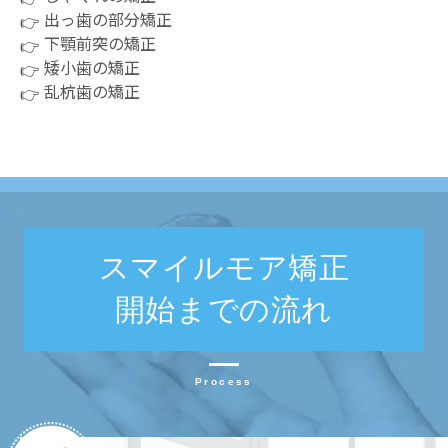
出っ歯の部分矯正
下顎前突の矯正
矮小歯の矯正
乱杭歯の矯正
スマイルモア矯正
開始までの流れ
Process