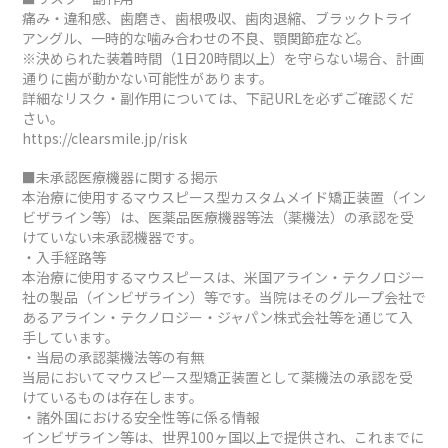
痛み・違和感、歯磨き、歯根吸収、歯肉退縮、ブラックトライ
アングル、一時的な噛み合わせの不良、顎関節症など。
※決められた装着時間（1日20時間以上）を守らない場合、計画
通りに歯が動かない可能性があります。
詳細なリスク・副作用については、下記URLを必ずご確認くだ
さい。
https://clearsmile.jp/risk
■未承認医療機器に関する掲示
本治療に使用するマウスピース型カスタムメイド矯正装置（イン
ビザライン等）は、医薬品医療機器等法（薬機法）の承認を受
けていない未承認機器です。
・入手経路等
本治療に使用するマウスピースは、米国アライン・テクノロジー
社の製品（インビザライン）等です。当院はそのグループ会社で
あるアライン・テクノロジー・ジャパン株式会社等を通じて入
手しています。
・当局の承認薬機法等の有無
当局においてマウスピース型矯正装置として薬機法の承認を受
けているものは存在します。
・諸外国における安全性等に係る情報
インビザライン等は、世界100ヶ国以上で提供され、これまでに