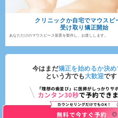
クリニックか自宅でマウスピ
受け取り矯正開始
あなただけのマウスピース装置を製作し、お渡しします。
今はまだ
矯正を始めるか決め
という方でも
大歓迎
です
「理想の歯並び」に医師がしっかりサ
カンタン30秒
で予約でき
カウンセリングだけでもOK！
無料で今すぐ予約