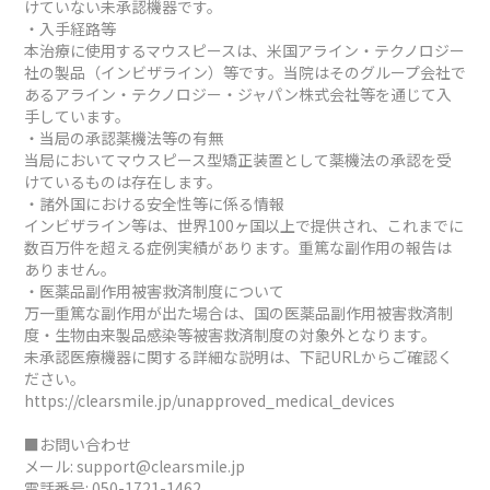
けていない未承認機器です。
・入手経路等
本治療に使用するマウスピースは、米国アライン・テクノロジー
社の製品（インビザライン）等です。当院はそのグループ会社で
あるアライン・テクノロジー・ジャパン株式会社等を通じて入
手しています。
・当局の承認薬機法等の有無
当局においてマウスピース型矯正装置として薬機法の承認を受
けているものは存在します。
・諸外国における安全性等に係る情報
インビザライン等は、世界100ヶ国以上で提供され、これまでに
数百万件を超える症例実績があります。重篤な副作用の報告は
ありません。
・医薬品副作用被害救済制度について
万一重篤な副作用が出た場合は、国の医薬品副作用被害救済制
度・生物由来製品感染等被害救済制度の対象外となります。
未承認医療機器に関する詳細な説明は、下記URLからご確認く
ださい。
https://clearsmile.jp/unapproved_medical_devices
■お問い合わせ
メール:
support@clearsmile.jp
電話番号:
050-1721-1462