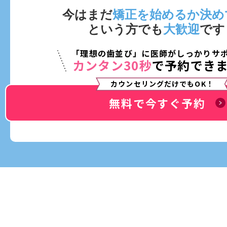
今はまだ
矯正を始めるか決め
という方でも
大歓迎
です
「理想の歯並び」に医師がしっかりサ
カンタン30秒
で予約でき
カウンセリングだけでもOK！
無料で今すぐ予約