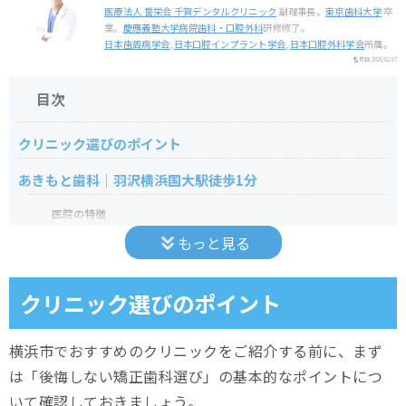
医療法人 誓栄会 千賀デンタルクリニック
副理事長。
東京歯科大学
卒
業。
慶應義塾大学病院歯科・口腔外科
研修修了。
日本歯周病学会
,
日本口腔インプラント学会
,
日本口腔外科学会
所属。
監修日:
2026/02/17
目次
クリニック選びのポイント
あきもと歯科｜羽沢横浜国大駅徒歩1分
医院の特徴
もっと見る
医院情報
さとうデンタルクリニック｜横浜駅徒歩3分
クリニック選びのポイント
ひろ矯正歯科クリニック｜新横浜駅徒歩5分
横浜市でおすすめのクリニックをご紹介する前に、まず
横浜西口 エキニア歯科・矯正歯科｜横浜駅徒歩1分
は「後悔しない矯正歯科選び」の基本的なポイントにつ
いて確認しておきましょう。
横浜元町ナチュラル歯科 矯正歯科｜元町・中華街駅徒歩1分