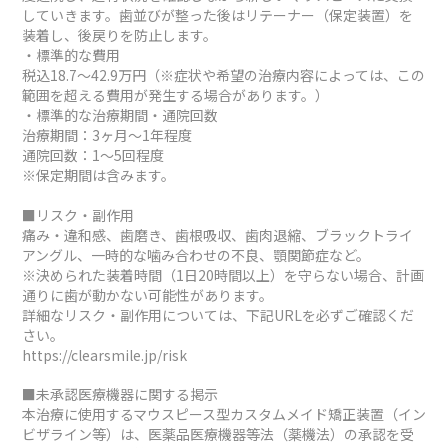
していきます。歯並びが整った後はリテーナー（保定装置）を
装着し、後戻りを防止します。
・標準的な費用
税込18.7～42.9万円（※症状や希望の治療内容によっては、この
範囲を超える費用が発生する場合があります。）
・標準的な治療期間・通院回数
治療期間：3ヶ月～1年程度
通院回数：1～5回程度
※保定期間は含みます。
■リスク・副作用
痛み・違和感、歯磨き、歯根吸収、歯肉退縮、ブラックトライ
アングル、一時的な噛み合わせの不良、顎関節症など。
※決められた装着時間（1日20時間以上）を守らない場合、計画
通りに歯が動かない可能性があります。
詳細なリスク・副作用については、下記URLを必ずご確認くだ
さい。
https://clearsmile.jp/risk
■未承認医療機器に関する掲示
本治療に使用するマウスピース型カスタムメイド矯正装置（イン
ビザライン等）は、医薬品医療機器等法（薬機法）の承認を受