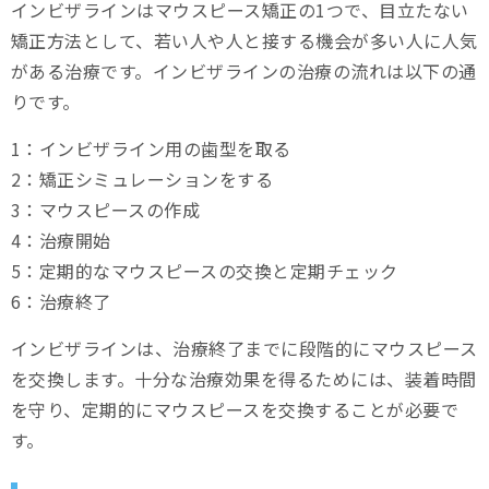
インビザラインはマウスピース矯正の1つで、目立たない
定期検診の進捗確認
矯正方法として、若い人や人と接する機会が多い人に人気
がある治療です。インビザラインの治療の流れは以下の通
治療中の注意点
りです。
装着と管理のポイント
1：インビザライン用の歯型を取る
食事や飲み物の制限
2：矯正シミュレーションをする
3：マウスピースの作成
費用と保険適用
4：治療開始
治療費用の詳細
5：定期的なマウスピースの交換と定期チェック
分割払いとローン
6：治療終了
治療事例
インビザラインは、治療終了までに段階的にマウスピース
を交換します。十分な治療効果を得るためには、装着時間
治療前後の変化
を守り、定期的にマウスピースを交換することが必要で
口元のお悩みなら、スマイルモア矯正
す。
まとめ