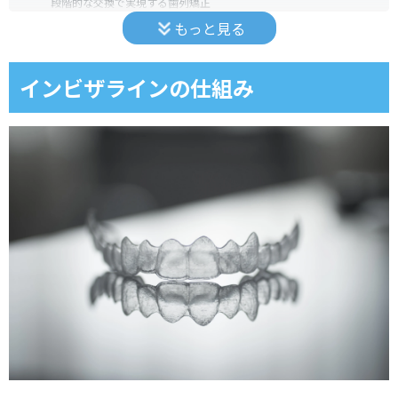
段階的な交換で実現する歯列矯正
もっと見る
治療計画のシミュレーション
歯が動くメカニズム
インビザラインの仕組み
歯根膜への適切な圧力
安全な歯列矯正
アタッチメントの役割
歯の動きをサポート
装着から完了までの期間
治療期間と流れ
治療開始から完了まで
マウスピースの交換と装着時間