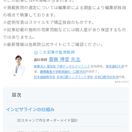
※この記事にはPR情報が含まれます。
※掲載医院の選定については編集部による調査により編集部独自
の視点で執筆しております。
※症例写真はスマイルモア矯正独自のものです。
※記事記載の施術の効果効能などには個人差があり保証するもの
ではありません。
※最新情報は各医院公式サイトにてご確認ください。
この記事の監修医師
齋藤 博愛 先生
歯科医師
医療法人 誓栄会 千賀デンタルクリニック
副理事長。
東京歯科大学
卒
業。
慶應義塾大学病院歯科・口腔外科
研修修了。
日本歯周病学会
,
日本口腔インプラント学会
,
日本口腔外科学会
所属。
監修日:
2025/08/17
目次
インビザラインの仕組み
3Dスキャンで作るオーダーメイド設計