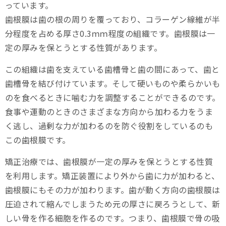
っています。
歯根膜は歯の根の周りを覆っており、コラーゲン線維が半
分程度を占める厚さ0.3ｍｍ程度の組織です。歯根膜は一
定の厚みを保とうとする性質があります。
この組織は歯を支えている歯槽骨と歯の間にあって、歯と
歯槽骨を結び付けています。そして硬いものや柔らかいも
のを食べるときに噛む力を調整することができるのです。
食事や運動のときのさまざまな方向から加わる力をうま
く逃し、過剰な力が加わるのを防ぐ役割をしているのも
この歯根膜です。
矯正治療では、歯根膜が一定の厚みを保とうとする性質
を利用します。矯正装置により外から歯に力が加わると、
歯根膜にもその力が加わります。歯が動く方向の歯根膜は
圧迫されて縮んでしまうため元の厚さに戻ろうとして、新
しい骨を作る細胞を作るのです。つまり、歯根膜で骨の吸