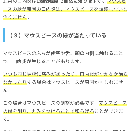
通常の口内炎は
1週間程度で自然に治ります
が、
マウスピ
ースの縁が原因の口内炎は、マウスピースを調整しないと
治りません
。
【３】マウスピースの縁が当たっている
マウスピースのふちが
歯茎
や
舌
、
頬の内側
に触れること
で、
口内炎が生じる
ことがあります。
いつも同じ場所に痛みがあったり、口内炎がなかなか治ら
なかったり
する場合はマウスピースが原因かもしれませ
ん。
この場合はマウスピースの調整が必要です。
マウスピース
の縁を削り、丸みをつけることで和らげる
ことができま
す。