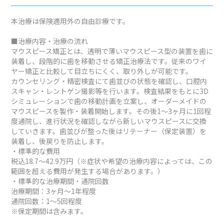
本治療は保険適用外の自由診療です。
■治療内容・治療の流れ
マウスピース矯正とは、透明で薄いマウスピース型の装置を歯に
装着し、段階的に歯を移動させる矯正治療法です。従来のワイ
ヤー矯正と比較して目立ちにくく、取り外しが可能です。
カウンセリング・精密検査にて歯並びの状態を確認し、口腔内
スキャン・レントゲン撮影等を行います。検査結果をもとに3D
シミュレーションで歯の移動計画を立案し、オーダーメイドの
マウスピースを製作・装着開始します。その後1～3ヶ月に1回程
度通院し、進行状況を確認しながら新しいマウスピースに交換
していきます。歯並びが整った後はリテーナー（保定装置）を
装着し、後戻りを防止します。
・標準的な費用
税込18.7～42.9万円（※症状や希望の治療内容によっては、この
範囲を超える費用が発生する場合があります。）
・標準的な治療期間・通院回数
治療期間：3ヶ月～1年程度
通院回数：1～5回程度
※保定期間は含みます。