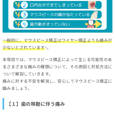
痛み止めを服用する
歯茎や筋肉をマッサージする
食事内容を食べやすいもの中心にする
マウスピースを調整する
一般的に、マウスピース矯正はワイヤー矯正よりも痛みが
少ないとされています
。
虫歯や歯周病を治療する
1)
マウスピース矯正中の注意点は？痛みを引き起こさないため
本項目では、マウスピース矯正によって生じる可能性のあ
のポイント
るさまざまな痛みの種類について、その原因と対処方法に
ついて解説していきます。
マウスピースを頻繁に外さない
痛みに対する不安を解消し、安心してマウスピース矯正に
市販の痛み止めを繰り返し服用しない
臨みましょう。
できるだけ刺激を与えない
【１】歯の移動に伴う痛み
まとめ