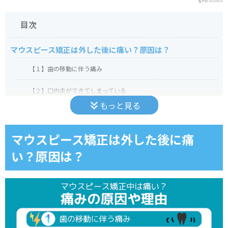
監修日:
2025/08/29
目次
マウスピース矯正は外した後に痛い？原因は？
【１】歯の移動に伴う痛み
【２】口内炎ができてしまっている
もっと見る
【３】マウスピースの縁が当たっている
【４】歯が動ききっていない
マウスピース矯正は外した後に痛
い？原因は？
マウスピース矯正とワイヤー矯正で痛みに違いがある？死に
そうで眠れないときは？
痛みが激しい場合は担当医師に相談
マウスピース矯正の痛みへの対処法は？