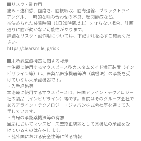
■リスク・副作用
痛み・違和感、歯磨き、歯根吸収、歯肉退縮、ブラックトライ
アングル、一時的な噛み合わせの不良、顎関節症など。
※決められた装着時間（1日20時間以上）を守らない場合、計画
通りに歯が動かない可能性があります。
詳細なリスク・副作用については、下記URLを必ずご確認くだ
さい。
https://clearsmile.jp/risk
■未承認医療機器に関する掲示
本治療に使用するマウスピース型カスタムメイド矯正装置（イン
ビザライン等）は、医薬品医療機器等法（薬機法）の承認を受
けていない未承認機器です。
・入手経路等
本治療に使用するマウスピースは、米国アライン・テクノロジー
社の製品（インビザライン）等です。当院はそのグループ会社で
あるアライン・テクノロジー・ジャパン株式会社等を通じて入
手しています。
・当局の承認薬機法等の有無
当局においてマウスピース型矯正装置として薬機法の承認を受
けているものは存在します。
・諸外国における安全性等に係る情報