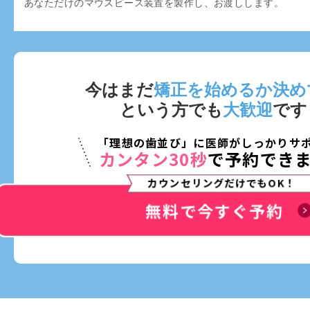
あなただけのマウスピース装置を製作し、お渡しします。
今はまだ
矯正を始めるか決め
という方でも
大歓迎
です
「理想の歯並び」に医師がしっかりサ
カンタン30秒
で予約でき
カウンセリングだけでもOK！
無料で今すぐ予約