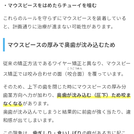
・マウスピースをはめたらチューイを噛む
これらのルールを守らずにマウスピースを装着している
と、計画通りに治療が進まない可能性があります。
マウスピースの厚みで奥歯が沈み込むため
従来の矯正方法であるワイヤー矯正と異なり、マウスピー
こうごうめん
ス矯正では咬み合わせの面（
咬合面
）を覆っています。
そのため、上下の歯を閉じた時にマウスピースの厚み分
歯茎方向へ力が加わり、
奥歯が沈み込む（圧下）ため咬ま
なくなる
があります。
奥歯が沈み込んでしまうと結果的に前歯が強く当たり、違
和感が出てしまいます。
この現象は、
歯ぎしり
・
食いしばり
の癖がある方に起こ