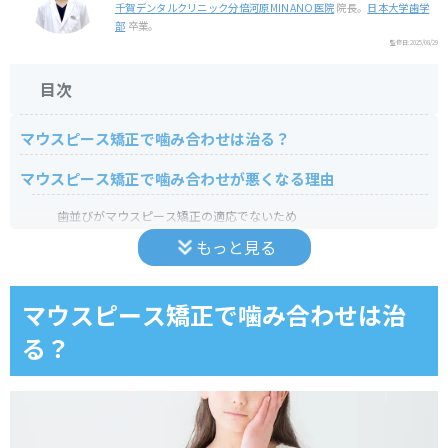
千賀デンタルクリニック分倍河原MINANO医院
院長。
日本大学歯学
部
卒業。
監修日:
2025/08/29
目次
マウスピース矯正で噛み合わせは治る？
マウスピース矯正で噛み合わせが悪くなる理由
歯並びがマウスピース矯正の適応でないため
もっと見る
シミュレーション通りにならなかったため
見た目の改善のみを目的としてしまったため
マウスピース矯正で噛み合わせは治
る？
矯正中一時的に噛み合わなくなっているため
マウスピースを正しく装着できていないため
マウスピースの厚みで奥歯が沈み込むため