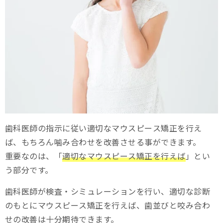
噛み合わせがずれたり悪化したりするとどんな影響がある？
顎関節症
肩こり・頭痛
めまい・難聴
虫歯や歯周病のリスクが高まる
噛み合わせを悪くしないためにできること
歯科医師の指示に従い適切なマウスピース矯正を行え
プラン制のブランドの利用する
ば、もちろん噛み合わせを改善させる事ができます。
重要なのは、「
適切なマウスピース矯正を行えば
」とい
奥歯も治療できるマウスピースを使う
う部分です。
専門性の高い矯正医に相談する
歯科医師が検査・シミュレーションを行い、適切な診断
噛み合わせ改善を目的に矯正を行う
のもとにマウスピース矯正を行えば、歯並びと咬み合わ
せの改善は十分期待できます。